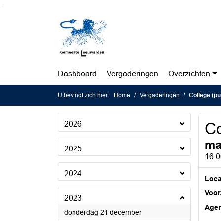
Ga naar de inhoud van deze pagina
Ga naar het zoeken
Ga naar het menu
Dashboard
Vergaderingen
Overzichten
U bevindt zich hier:
Home
Vergaderingen
College (pu
2026
Co
ma
2025
16:0
2024
Loca
Voorz
2023
Age
2023
donderdag 21 december