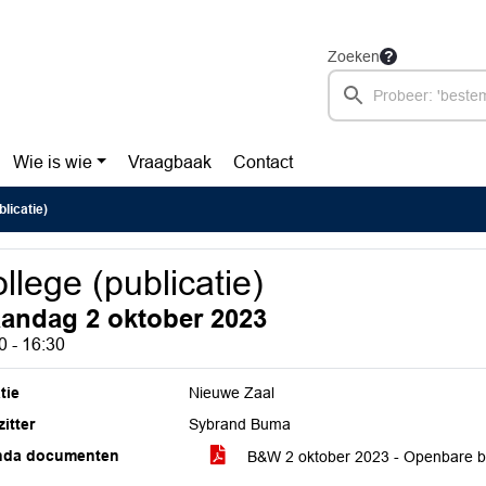
Zoeken
Wie is wie
Vraagbaak
Contact
blicatie)
llege (publicatie)
andag 2 oktober 2023
0 - 16:30
tie
Nieuwe Zaal
itter
Sybrand Buma
nda documenten
B&W 2 oktober 2023 - Openbare bes