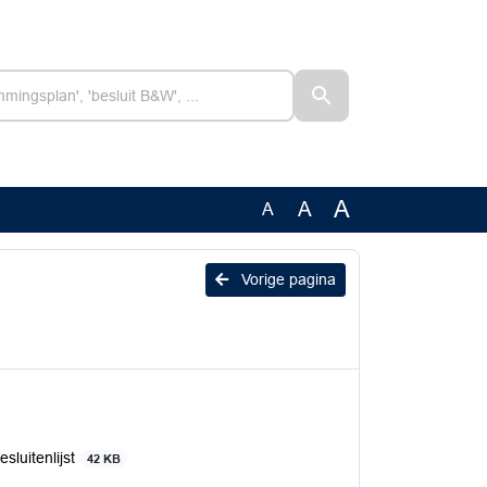
A
A
A
Vorige pagina
luitenlijst
42 KB