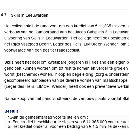
.4.7
Skills in Leeuwarden
Het college stelt de raad voor om een krediet van € 11,365 miljoen 
verbouw van het kantoorpand aan het Jacob Catsplein 3 in Leeuwarde
uitvoering van Skills in Leeuwarden. Het college heeft ook beslote
het Rijks Vastgoed Bedrijf, Leger des Heils, LIMOR en Wender) om Sk
voorwaarde van een positief raadsbesluit.
Skills heeft het doel om kwetsbare jongeren in Friesland een eigen p
geholpen kunnen worden om tot rust te komen en verder te groeien in
wordt (beschermd) wonen, inloop en begeleiding (zorg & ondersteun
gecombineerd aanbieden van de diverse vormen van maatschappelij
(Leger des Heils, LIMOR, Wender) heeft ook een preventieve werkin
Na aankoop van het pand vindt eerst de verbouw plaats voordat Skil
Besluit
1.Aan de gemeenteraad voor te stellen om :
a. Een krediet beschikbaar te stellen van € 11.365.000 voor de 
b. Het krediet onder a. voor een bedrag van € 1,5 mln. te dekken