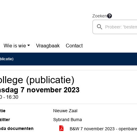
Zoeken
Wie is wie
Vraagbaak
Contact
blicatie)
llege (publicatie)
nsdag 7 november 2023
0 - 16:30
tie
Nieuwe Zaal
itter
Sybrand Buma
nda documenten
B&W 7 november 2023 - openbare b