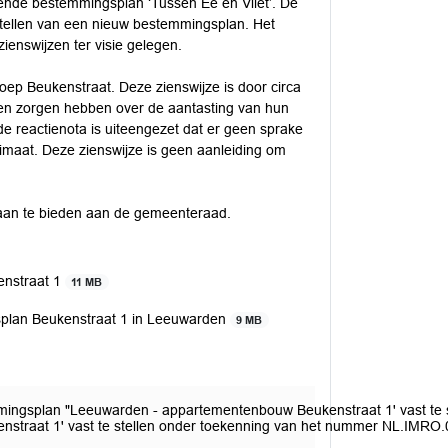
dende bestemmingsplan ‘Tussen Ee en Vliet’. De
stellen van een nieuw bestemmingsplan. Het
enswijzen ter visie gelegen.
roep Beukenstraat. Deze zienswijze is door circa
den zorgen hebben over de aantasting van hun
e reactienota is uiteengezet dat er geen sprake
imaat. Deze zienswijze is geen aanleiding om
g aan te bieden aan de gemeenteraad.
nstraat 1
11 MB
splan Beukenstraat 1 in Leeuwarden
9 MB
mingsplan "Leeuwarden - appartementenbouw Beukenstraat 1' vast te s
nstraat 1' vast te stellen onder toekenning van het nummer NL.IM