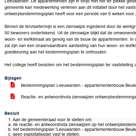
Leeuwarden. De appartementen zijn in strijd met het ter plekke gel
gemeente kan medewerking verlenen aan dit initiatief door het vast
ontwerpbestemmingsplan heeft voor een periode van 6 weken voor zi
Binnen de tervisietermijn is een zienswijze ingediend door de werkg
50 bewoners ondertekend. Uit de zienswijze blijkt dat de omwonen
woon- en leefklimaat als gevolg van de bouw de appartementen. In d
zal zijn van een onaanvaardbare aantasting van hun woon- en leefkl
goedkeuring aan het bestemmingsplan te onthouden.
Het college heeft besloten om het bestemmingsplan ter vaststellin
Bijlagen
Bestemmingsplan Leeuwarden - appartementenbouw Beuke
Reactie- en antwoordnota zienswijzen ontwerpbestemming
Besluit
1. Aan de gemeenteraad voor te stellen om:
a. de reactie- en antwoordnota zienswijzen op het ontwerpbestem
b. het bestemmingsplan 'Leeuwarden - appartementenbouw Beuke
c. geen exploitatieplan vast te stellen;