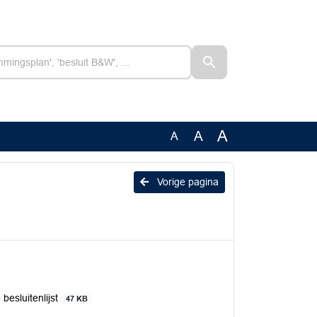
A
A
A
Vorige pagina
esluitenlijst
47 KB