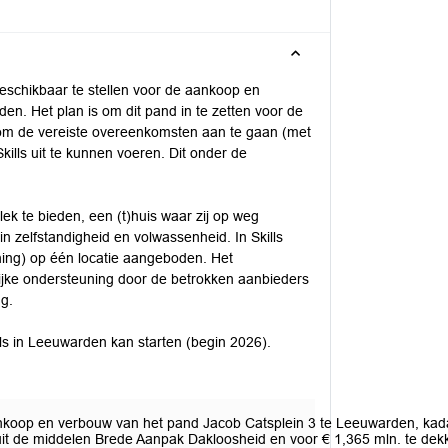
beschikbaar te stellen voor de aankoop en
n. Het plan is om dit pand in te zetten voor de
n om de vereiste overeenkomsten aan te gaan (met
ills uit te kunnen voeren. Dit onder de
lek te bieden, een (t)huis waar zij op weg
 zelfstandigheid en volwassenheid. In Skills
ing) op één locatie aangeboden. Het
ke ondersteuning door de betrokken aanbieders
g.
ls in Leeuwarden kan starten (begin 2026).
aankoop en verbouw van het pand Jacob Catsplein 3 te Leeuwarden, ka
 uit de middelen Brede Aanpak Dakloosheid en voor € 1,365 mln. te de