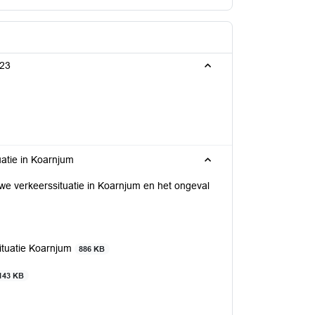
023
uatie in Koarnjum
uwe verkeerssituatie in Koarnjum en het ongeval
ituatie Koarnjum
886 KB
143 KB