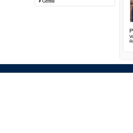
Griffie
P
Vo
R