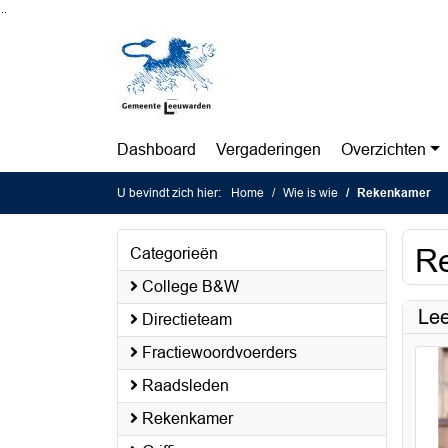
Ga naar de inhoud van deze pagina
Ga naar het zoeken
Ga naar het menu
Dashboard
Vergaderingen
Overzichten
U bevindt zich hier:
Home
Wie is wie
Rekenkamer
R
Categorieën
College B&W
Le
Directieteam
Fractiewoordvoerders
Raadsleden
Rekenkamer