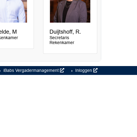
elde, M
Duijtshoff, R.
kenkamer
Secretaris
Rekenkamer
iBabs Vergadermanagement
Inloggen