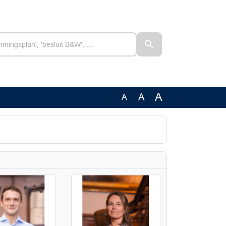
A
A
A