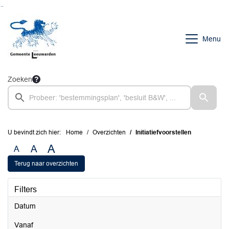
Ga naar de inhoud van deze pagina
Ga naar het zoeken
Ga naar het menu
Menu
Zoeken
U bevindt zich hier:
Home
Overzichten
Initiatiefvoorstellen
A
A
A
Terug naar overzichten
Filters
Datum
vanaf