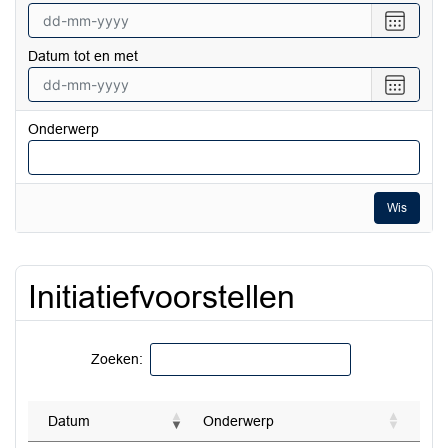
Selecte
een
Datum tot en met
datum
vanaf
Selecte
een
datum
Onderwerp
tot
en
met
Wis
Initiatiefvoorstellen
Zoeken:
Datum
Onderwerp