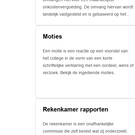
onkostenvergoeding. De omvang hiervan wordt
landelijk vastgesteld en is gebaseerd op het
aantal inwoners van de gemeente. Ook delen
ze bepaalde voorzieningen, zoals 2
Moties
dienstauto’s. De jaarlijkse kosten hiervoor
bedragen ongeveer € 50.000. Daarnaast
kunnen zij op grond van hun
Een motie is een reactie op een voorstel van
rechtspositieregeling kosten voor bijvoorbeeld
het college in de vorm van een korte
opleidingen, congressen en zakelijke lunches
schriftelijke verklaring met een oordeel, wens of
declareren.
verzoek. Bekijk de ingediende moties.
Rekenkamer rapporten
De rekenkamer is een onafhankelijke
commissie die zelf beslist wat zij onderzoekt.