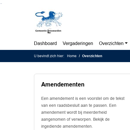
Ga naar de inhoud van deze pagina
Ga naar het zoeken
Ga naar het menu
Dashboard
Vergaderingen
Overzichten
U bevindt zich hier:
Home
Overzichten
Amendementen
Een amendement is een voorstel om de tekst
van een raadsbesluit aan te passen. Een
amendement wordt bij meerderheid
aangenomen of verworpen. Bekijk de
ingediende amendementen.