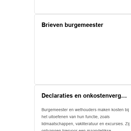
Brieven burgemeester
Declaraties en onkostenvergoedingen college van b. en w.
Burgemeester en wethouders maken kosten bij
het uitoefenen van hun functie, zoals
lidmaatschappen, vakliteratuur en excursies. Zij
ontvangen hiervoor een maandelijkse