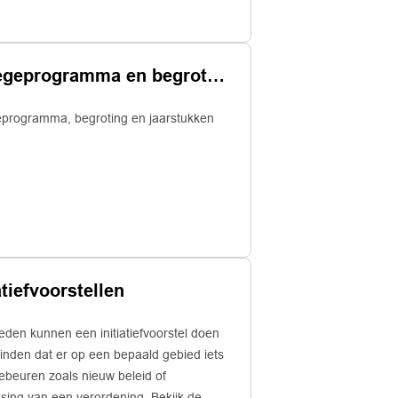
Collegeprogramma en begrotingsproces
eprogramma, begroting en jaarstukken
atiefvoorstellen
den kunnen een initiatiefvoorstel doen
 vinden dat er op een bepaald gebied iets
ebeuren zoals nieuw beleid of
sing van een verordening. Bekijk de