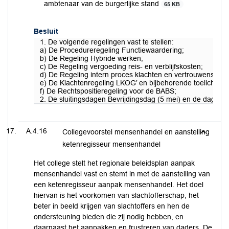
ambtenaar van de burgerlijke stand
65 KB
Besluit
1. De volgende regelingen vast te stellen:
a) De Procedureregeling Functiewaardering;
b) De Regeling Hybride werken;
c) De Regeling vergoeding reis- en verblijfskosten;
d) De Regeling intern proces klachten en vertrouwensper
e) De Klachtenregeling LKOG’ en bijbehorende toelichting;
f) De Rechtspositieregeling voor de BABS;
2. De sluitingsdagen Bevrijdingsdag (5 mei) en de dag na H
A.4.16
Collegevoorstel mensenhandel en aanstelling
ketenregisseur mensenhandel
Het college stelt het regionale beleidsplan aanpak
mensenhandel vast en stemt in met de aanstelling van
een ketenregisseur aanpak mensenhandel. Het doel
hiervan is het voorkomen van slachtofferschap, het
beter in beeld krijgen van slachtoffers en hen de
ondersteuning bieden die zij nodig hebben, en
daarnaast het aanpakken en frustreren van daders. De