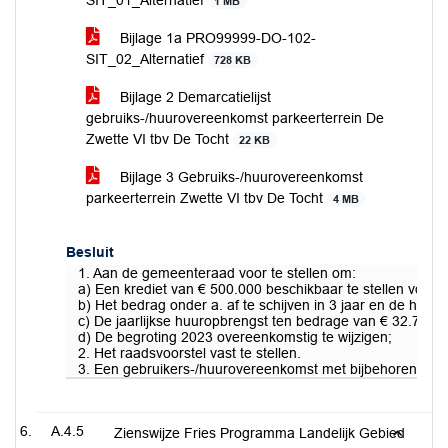
SIT_01_Alternatief
1 MB
Bijlage 1a PRO99999-DO-102-
SIT_02_Alternatief
728 KB
Bijlage 2 Demarcatielijst
gebruiks-/huurovereenkomst parkeerterrein De
Zwette VI tbv De Tocht
22 KB
Bijlage 3 Gebruiks-/huurovereenkomst
parkeerterrein Zwette VI tbv De Tocht
4 MB
Besluit
1. Aan de gemeenteraad voor te stellen om:
a) Een krediet van € 500.000 beschikbaar te stellen voor d
b) Het bedrag onder a. af te schijven in 3 jaar en de hie
c) De jaarlijkse huuropbrengst ten bedrage van € 32.775 v
d) De begroting 2023 overeenkomstig te wijzigen;
2. Het raadsvoorstel vast te stellen.
3. Een gebruikers-/huurovereenkomst met bijbehorende dem
A.4.5
Zienswijze Fries Programma Landelijk Gebied