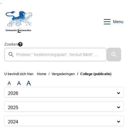
Ga naar de inhoud van deze pagina
Ga naar het zoeken
Ga naar het menu
Menu
Zoeken
U bevindt zich hier:
Home
Vergaderingen
College (publicatie)
A
A
A
2026
2025
2024