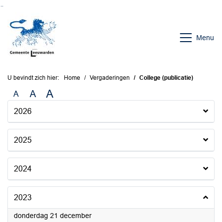
Ga naar de inhoud van deze pagina
Ga naar het zoeken
Ga naar het menu
Menu
U bevindt zich hier:
Home
Vergaderingen
College (publicatie)
A
A
A
2026
2025
2024
2023
2023
donderdag 21 december