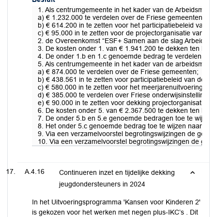
1. Als centrumgemeente in het kader van de Arbeidsmarktr
a) € 1.232.000 te verdelen over de Friese gemeenten conf
b) € 614.200 in te zetten voor het participatiebeleid van
c) € 95.000 in te zetten voor de projectorganisatie vanui
2. de Overeenkomst “ESF+ Samen aan de slag Arbeidsmarkt
3. De kosten onder 1. van € 1.941.200 te dekken ten last
4. De onder 1.b en 1.c genoemde bedrag te verdelen over 
5. Als centrumgemeente in het kader van de arbeidsmarktr
a) € 874.000 te verdelen over de Friese gemeenten;
b) € 438.561 in te zetten voor participatiebeleid van de
c) € 580.000 in te zetten voor het meerjarenuitvoeringsp
d) € 385.000 te verdelen over Friese onderwijsinstellinge
e) € 90.000 in te zetten voor dekking projectorganisatie 
6. De kosten onder 5. van € 2.367.500 te dekken ten las
7. De onder 5.b en 5.e genoemde bedragen toe te wijzen n
8. Het onder 5.c genoemde bedrag toe te wijzen naar jaars
9. Via een verzamelvoorstel begrotingswijzingen de gemee
10. Via een verzamelvoorstel begrotingswijzingen de geme
A.4.16
Continueren inzet en tijdelijke dekking
jeugdondersteuners in 2024
In het Uitvoeringsprogramma 'Kansen voor Kinderen 2'
is gekozen voor het werken met negen plus-IKC’s . Dit