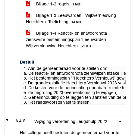
Bijlage 1-2 regels
1 MB
Bijlage 1-3 Leeuwarden - Wijkvernieuwing
Heechterp_Toelichting
14 MB
Bijlage 1-4 Reactie- en antwoordnota
zienswijze bestemmingsplan 'Leeuwarden -
Wijkvernieuwing Heechterp'
29 KB
Besluit
1. Aan de gemeenteraad voor te stellen om:
a. De reactie- en antwoordnota zienswijzen inzake Het bes
b. Het bestemmingsplan ““Heechterp Vernieuwt” gewijzi
c. De grondexploitatie Heechterp Vernieuwt 2023 vast te s
d. De kosten voor de herinrichting openbare ruimte te ram
e. de begroting 2023 overeenkomstig te wijzigen;
2. Geheimhouding op te leggen ten aanzien van de bijlage
3. Het raadsvoorstel vast te stellen.
A.4.6
Wijziging verordening Jeugdhulp 2022
Het college heeft besloten de gemeenteraad voor te