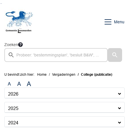
Ga naar de inhoud van deze pagina
Ga naar het zoeken
Ga naar het menu
Menu
Zoeken
U bevindt zich hier:
Home
Vergaderingen
College (publicatie)
A
A
A
2026
2025
2024