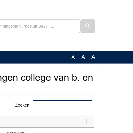
A
A
A
gen college van b. en
Zoeken: