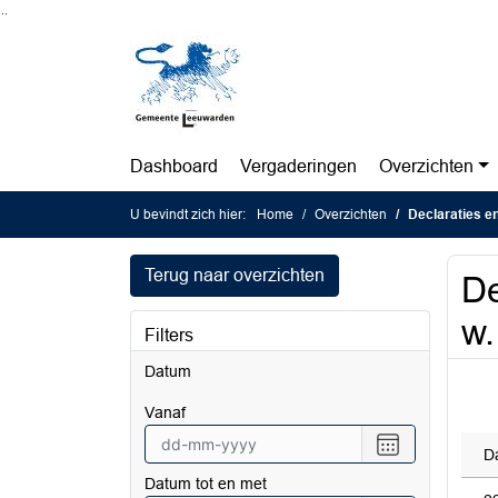
Ga naar de inhoud van deze pagina
Ga naar het zoeken
Ga naar het menu
Dashboard
Vergaderingen
Overzichten
U bevindt zich hier:
Home
Overzichten
Declaraties e
Terug naar overzichten
De
w.
Filters
Datum
vanaf
Selecteer
D
een
Datum tot en met
datum