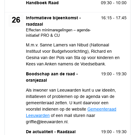
maandag 17 augustus 2026
Handboek Raad
09:30 - 10:00
woensdag 26 augustus 2026
Informatieve bijeenkomst -
16:15 - 17:45
26
raadzaal
Effecten minimaregelingen – agenda-
initiatief PRO & CU
M.m.v. Sanne Lamers van Nibud (Nationaal
Instituut voor Budgetvoorlichting), Richard en
Gesina van der Pols van Sta op voor kinderen en
Kees van Anken namens de Voedselbank.
woensdag 26 augustus 2026
Boodschap aan de raad -
19:00 - 19:30
oranjezaal
Als inwoner van Leeuwarden kunt u uw ideeën,
initiatieven of problemen op de agenda van de
gemeenteraad zetten. U kunt daarvoor een
voorstel indienen op de website
Gemeenteraad
Leeuwarden
of een mail sturen naar
griffie@leeuwarden.nl.
woensdag 26 augustus 2026
De actualiteit - Raadzaal
19:00 - 19:30