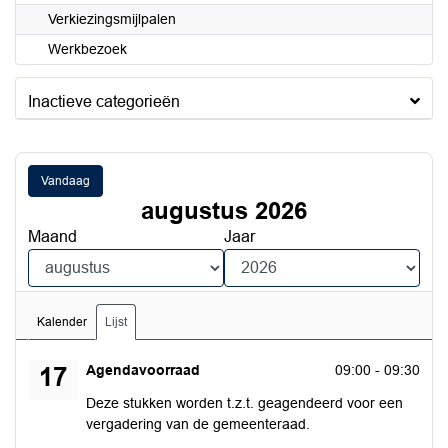
Verkiezingsmijlpalen
Werkbezoek
Inactieve categorieën
Vandaag
augustus 2026
Maand
Jaar
Kalender
Lijst
maandag 17 augustus 2026
Agendavoorraad
09:00 - 09:30
17
Deze stukken worden t.z.t. geagendeerd voor een
vergadering van de gemeenteraad.