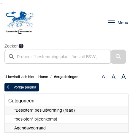
Ga naar de inhoud van deze pagina
Ga naar het zoeken
Ga naar het menu
Menu
Zoeken
A
A
A
U bevindt zich hier:
Home
Vergaderingen
Vorige pagina
Categorieën
*Besloten* besluitvorming (raad)
*besloten* bijeenkomst
Agendavoorraad