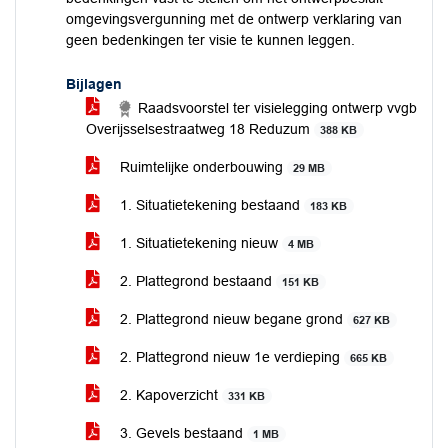
omgevingsvergunning met de ontwerp verklaring van
geen bedenkingen ter visie te kunnen leggen.
Bijlagen
Raadsvoorstel ter visielegging ontwerp vvgb
Overijsselsestraatweg 18 Reduzum
388 KB
Ruimtelijke onderbouwing
29 MB
1. Situatietekening bestaand
183 KB
1. Situatietekening nieuw
4 MB
2. Plattegrond bestaand
151 KB
2. Plattegrond nieuw begane grond
627 KB
2. Plattegrond nieuw 1e verdieping
665 KB
2. Kapoverzicht
331 KB
3. Gevels bestaand
1 MB