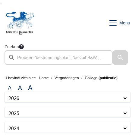
Ga naar de inhoud van deze pagina
Ga naar het zoeken
Ga naar het menu
Menu
Zoeken
U bevindt zich hier:
Home
Vergaderingen
College (publicatie)
A
A
A
2026
2025
2024