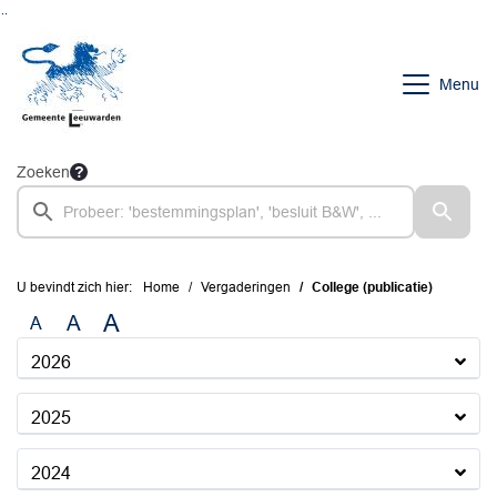
Ga naar de inhoud van deze pagina
Ga naar het zoeken
Ga naar het menu
Menu
Zoeken
U bevindt zich hier:
Home
Vergaderingen
College (publicatie)
A
A
A
2026
2025
2024