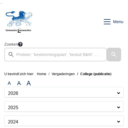
Ga naar de inhoud van deze pagina
Ga naar het zoeken
Ga naar het menu
Menu
Zoeken
U bevindt zich hier:
Home
Vergaderingen
College (publicatie)
A
A
A
2026
2025
2024