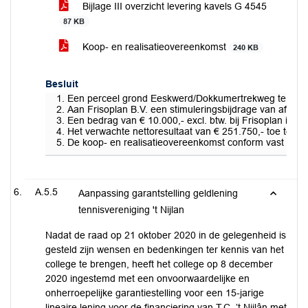
Bijlage III overzicht levering kavels G 4545
87 KB
Koop- en realisatieovereenkomst
240 KB
Besluit
Een perceel grond Eeskwerd/Dokkumertrekweg te Leeuwar
Aan Frisoplan B.V. een stimuleringsbijdrage van afger
Een bedrag van € 10.000,- excl. btw. bij Frisoplan in 
Het verwachte nettoresultaat van € 251.750,- toe te vo
De koop- en realisatieovereenkomst conform vast te ste
A.5.5
Aanpassing garantstelling geldlening
tennisvereniging 't Nijlan
Nadat de raad op 21 oktober 2020 in de gelegenheid is
gesteld zijn wensen en bedenkingen ter kennis van het
college te brengen, heeft het college op 8 december
2020 ingestemd met een onvoorwaardelijke en
onherroepelijke garantiestelling voor een 15-jarige
lineaire lening voor de financiering van T.C. ’t Nijlân met