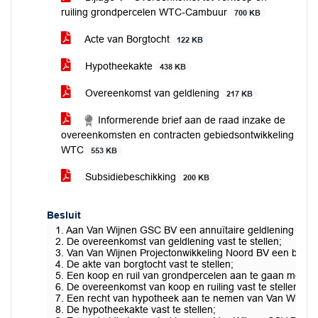
ruiling grondpercelen WTC-Cambuur
700 KB
Acte van Borgtocht
122 KB
Hypotheekakte
438 KB
Overeenkomst van geldlening
217 KB
Informerende brief aan de raad inzake de
overeenkomsten en contracten gebiedsontwikkeling
WTC
553 KB
Subsidiebeschikking
200 KB
Besluit
1. Aan Van Wijnen GSC BV een annuïtaire geldlening te v
2. De overeenkomst van geldlening vast te stellen;
3. Van Van Wijnen Projectonwikkeling Noord BV een borgs
4. De akte van borgtocht vast te stellen;
5. Een koop en ruil van grondpercelen aan te gaan met 
6. De overeenkomst van koop en ruiling vast te stellen;
7. Een recht van hypotheek aan te nemen van Van Wijnen
8. De hypotheekakte vast te stellen;