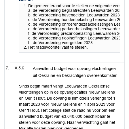
De gemeenteraad voor te stellen de volgende verordeni
a. de Verordening begraafrechten Leeuwarden 2023 en 
b. de Verordening havengelden Leeuwarden 2023 en de 
c. de Verordening hondenbelasting Leeuwarden 2023 en
d. de Verordening onroerendezaakbelastingen Leeuwa
e. de Verordening parkeerbelastingen Leeuwarden 2023
f. de Verordening precariobelasting Leeuwarden 2023 e
g. de Verordening rioolheffingen Leeuwarden 2023;
h. de Verordening veergelden 2023.
Het raadsvoorstel vast te stellen.
A.5.6
Aanvullend budget voor opvang vluchtelingen
uit Oekraïne en bekrachtigen overeenkomsten
Sinds begin maart vangt Leeuwarden Oekraïense
vluchtelingen op in de opvanglocaties Nieuw Mellens
en Oer ’t Hout. De opvang is inmiddels verlengd tot 1
maart 2023 voor Nieuw Mellens en 1 april 2023 voor
Oer 't Hout. Het college stelt de raad nu voor om een
aanvullend budget van €3.040.000 beschikbaar te
stellen voor deze opvang. Naar verwachting gaat het
Rijk alle kosten hiervoor vergoeden.