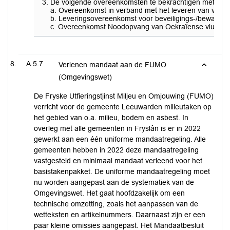
De volgende overeenkomsten te bekrachtigen met een b
a. Overeenkomst in verband met het leveren van voed
b. Leveringsovereenkomst voor beveiligings-/bewakingsd
c. Overeenkomst Noodopvang van Oekraïense vluchteling
A.5.7
Verlenen mandaat aan de FUMO
(Omgevingswet)
De Fryske Utfieringstjinst Miljeu en Omjouwing (FUMO)
verricht voor de gemeente Leeuwarden milieutaken op
het gebied van o.a. milieu, bodem en asbest. In
overleg met alle gemeenten in Fryslân is er in 2022
gewerkt aan een één uniforme mandaatregeling. Alle
gemeenten hebben in 2022 deze mandaatregeling
vastgesteld en minimaal mandaat verleend voor het
basistakenpakket. De uniforme mandaatregeling moet
nu worden aangepast aan de systematiek van de
Omgevingswet. Het gaat hoofdzakelijk om een
technische omzetting, zoals het aanpassen van de
wetteksten en artikelnummers. Daarnaast zijn er een
paar kleine omissies aangepast. Het Mandaatbesluit