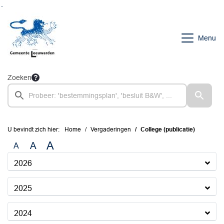
Ga naar de inhoud van deze pagina
Ga naar het zoeken
Ga naar het menu
Menu
Zoeken
U bevindt zich hier:
Home
Vergaderingen
College (publicatie)
A
A
A
2026
2025
2024