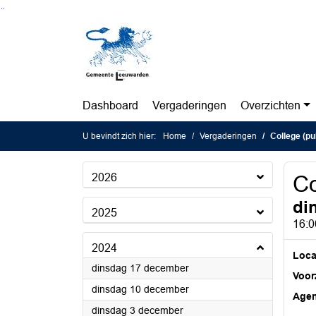
Ga naar de inhoud van deze pagina
Ga naar het zoeken
Ga naar het menu
Dashboard
Vergaderingen
Overzichten
U bevindt zich hier:
Home
Vergaderingen
College (pu
2026
Co
di
2025
16:0
2024
Loca
2024
dinsdag 17 december
Voorz
2024
dinsdag 10 december
Age
2024
dinsdag 3 december