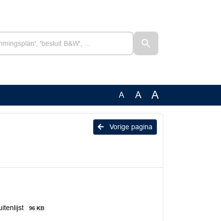
A
A
A
Vorige pagina
tenlijst
96 KB