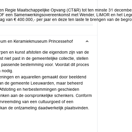
en Regie Maatschappelijke Opvang (CT&R) tot ten minste 31 december 2
 SDF een Samenwerkingsovereenkomst met Wender, LIMOR en het Leger
rag van € 400.000,- per jaar en deze ten laste te brengen van de begr
 Museum en Keramiekmuseum Princessehof
en en kunst afstoten die eigendom zijn van de
iet past in de gemeentelijke collectie, stellen
 passende bestemming voor. Voordat dit proces
 nodig.
ekeningen en aquarellen gemaakt door beeldend
 van de gemeente Leeuwarden, maar beheerd
Afstoting en herbestemmingen geschieden
henken aan de oorspronkelijke schenkers. Conform
ervreemding van een cultuurgoed of een
an de ontzameling daadwerkelijk plaatsvinden.