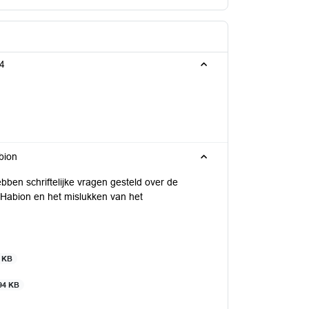
24
bion
en schriftelijke vragen gesteld over de
Habion en het mislukken van het
 KB
94 KB