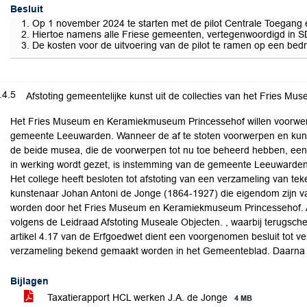
Besluit
Op 1 november 2024 te starten met de pilot Centrale Toegang 
Hiertoe namens alle Friese gemeenten, vertegenwoordigd in
De kosten voor de uitvoering van de pilot te ramen op een bed
.4.5
Afstoting gemeentelijke kunst uit de collecties van het Fries
Het Fries Museum en Keramiekmuseum Princessehof willen voorwerp
gemeente Leeuwarden. Wanneer de af te stoten voorwerpen en kunst n
de beide musea, die de voorwerpen tot nu toe beheerd hebben, een
in werking wordt gezet, is instemming van de gemeente Leeuwarden
Het college heeft besloten tot afstoting van een verzameling van t
kunstenaar Johan Antoni de Jonge (1864-1927) die eigendom zijn
worden door het Fries Museum en Keramiekmuseum Princessehof. 
volgens de Leidraad Afstoting Museale Objecten. , waarbij terugsc
artikel 4.17 van de Erfgoedwet dient een voorgenomen besluit tot v
verzameling bekend gemaakt worden in het Gemeenteblad. Daarna k
Bijlagen
Taxatierapport HCL werken J.A. de Jonge
4 MB