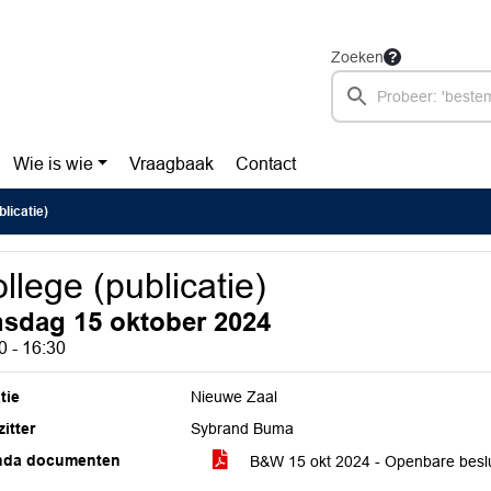
Zoeken
Wie is wie
Vraagbaak
Contact
blicatie)
llege (publicatie)
nsdag 15 oktober 2024
0 - 16:30
tie
Nieuwe Zaal
itter
Sybrand Buma
nda documenten
B&W 15 okt 2024 - Openbare beslui