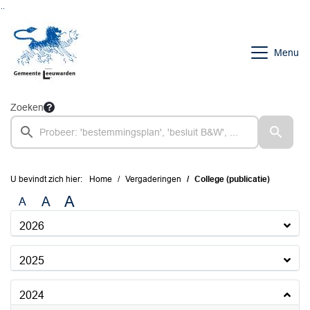
Ga naar de inhoud van deze pagina
Ga naar het zoeken
Ga naar het menu
Menu
Zoeken
U bevindt zich hier:
Home
Vergaderingen
College (publicatie)
A
A
A
2026
2025
2024