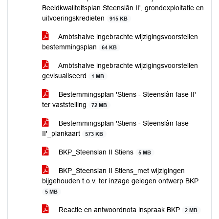
Beeldkwaliteitsplan Steenslân II', grondexploitatie en
uitvoeringskredieten
915 KB
Ambtshalve ingebrachte wijzigingsvoorstellen
bestemmingsplan
64 KB
Ambtshalve ingebrachte wijzigingsvoorstellen
gevisualiseerd
1 MB
Bestemmingsplan 'Stiens - Steenslân fase II'
ter vaststelling
72 MB
Bestemmingsplan 'Stiens - Steenslân fase
II'_plankaart
573 KB
BKP_Steenslan II Stiens
5 MB
BKP_Steenslan II Stiens_met wijzigingen
bijgehouden t.o.v. ter inzage gelegen ontwerp BKP
5 MB
Reactie en antwoordnota inspraak BKP
2 MB