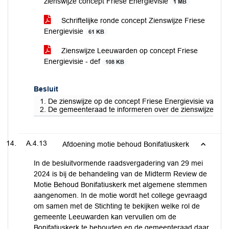
zienswijze concept Friese Energievisie
1 MB
Schriftelijke ronde concept Zienswijze Friese
Energievisie
61 KB
Zienswijze Leeuwarden op concept Friese
Energievisie - def
108 KB
Besluit
1. De zienswijze op de concept Friese Energievisie vast te 
2. De gemeenteraad te informeren over de zienswijze en de
A.4.13
Afdoening motie behoud Bonifatiuskerk
In de besluitvormende raadsvergadering van 29 mei
2024 is bij de behandeling van de Midterm Review de
Motie Behoud Bonifatiuskerk met algemene stemmen
aangenomen. In de motie wordt het college gevraagd
om samen met de Stichting te bekijken welke rol de
gemeente Leeuwarden kan vervullen om de
Bonifatiuskerk te behouden en de gemeenteraad daar