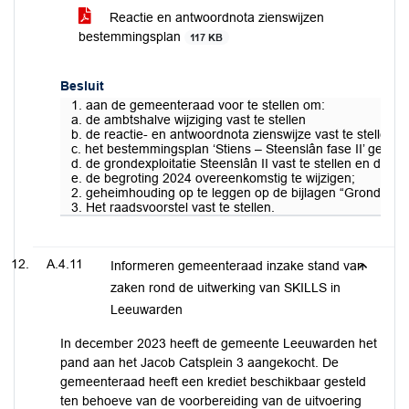
Reactie en antwoordnota zienswijzen
bestemmingsplan
117 KB
Besluit
1. aan de gemeenteraad voor te stellen om:
a. de ambtshalve wijziging vast te stellen
b. de reactie- en antwoordnota zienswijze vast te stellen
c. het bestemmingsplan ‘Stiens – Steenslân fase II’ gew
d. de grondexploitatie Steenslân II vast te stellen en de k
e. de begroting 2024 overeenkomstig te wijzigen;
2. geheimhouding op te leggen op de bijlagen “Grondexploit
3. Het raadsvoorstel vast te stellen.
A.4.11
Informeren gemeenteraad inzake stand van
zaken rond de uitwerking van SKILLS in
Leeuwarden
In december 2023 heeft de gemeente Leeuwarden het
pand aan het Jacob Catsplein 3 aangekocht. De
gemeenteraad heeft een krediet beschikbaar gesteld
ten behoeve van de voorbereiding van de uitvoering