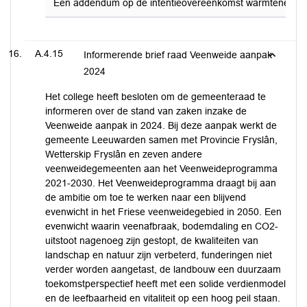
Een addendum op de intentieovereenkomst warmtenet Heec
A.4.15
Informerende brief raad Veenweide aanpak
2024
Het college heeft besloten om de gemeenteraad te
informeren over de stand van zaken inzake de
Veenweide aanpak in 2024. Bij deze aanpak werkt de
gemeente Leeuwarden samen met Provincie Fryslân,
Wetterskip Fryslân en zeven andere
veenweidegemeenten aan het Veenweideprogramma
2021-2030. Het Veenweideprogramma draagt bij aan
de ambitie om toe te werken naar een blijvend
evenwicht in het Friese veenweidegebied in 2050. Een
evenwicht waarin veenafbraak, bodemdaling en CO2-
uitstoot nagenoeg zijn gestopt, de kwaliteiten van
landschap en natuur zijn verbeterd, funderingen niet
verder worden aangetast, de landbouw een duurzaam
toekomstperspectief heeft met een solide verdienmodel
en de leefbaarheid en vitaliteit op een hoog peil staan.