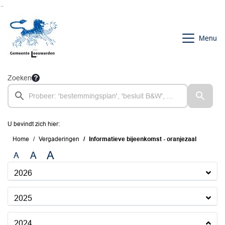
Ga naar de inhoud van deze pagina
Ga naar het zoeken
Ga naar het menu
Menu
Zoeken
U bevindt zich hier:
Home
Vergaderingen
Informatieve bijeenkomst - oranjezaal
A
A
A
2026
2025
2024