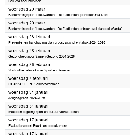
Beleidskader mobiliteit
2024
woensdag 20 maart
Bestemmingsplan "Leeuwarden - De Zuidlanden, plandeel Unia Oost"
2024
woensdag 20 maart
Bestemmingsplan "Leeuwarden - De Zuidlanden entreekavel plandeel Wiarda"
2024
woensdag 28 februari
Preventie- en handhavingsplan drugs, alcohol en tabak 2024-2028
2024
woensdag 28 februari
Gezondheidsnota Samen Gezond 2024-2028
2024
woensdag 28 februari
Startnotitie beleidskader Sport en Bewegen
2024
woensdag 7 februari
GEANNULEERD Schoolzwemmen
2024
woensdag 31 januari
Jeugdagenda 2024-2028
2024
woensdag 31 januari
Meedoen-regeling sport en cultuur volwassenen
2024
woensdag 17 januari
Evaluatierapport Buurt- en dorpskamers
2024
woensdag 17 januari