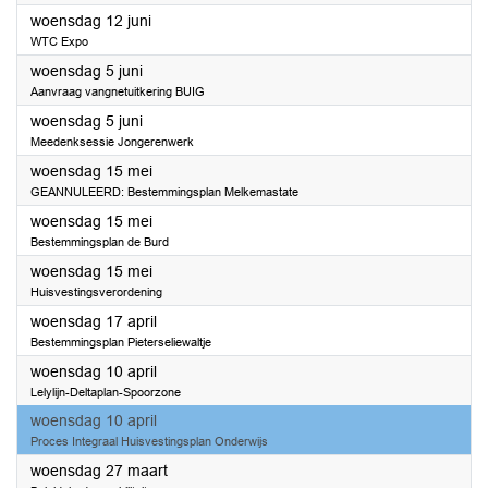
2024
woensdag 12 juni
WTC Expo
2024
woensdag 5 juni
Aanvraag vangnetuitkering BUIG
2024
woensdag 5 juni
Meedenksessie Jongerenwerk
2024
woensdag 15 mei
GEANNULEERD: Bestemmingsplan Melkemastate
2024
woensdag 15 mei
Bestemmingsplan de Burd
2024
woensdag 15 mei
Huisvestingsverordening
2024
woensdag 17 april
Bestemmingsplan Pieterseliewaltje
2024
woensdag 10 april
Lelylijn-Deltaplan-Spoorzone
2024
woensdag 10 april
Proces Integraal Huisvestingsplan Onderwijs
2024
woensdag 27 maart