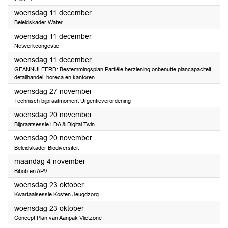
2024
woensdag 11 december
Beleidskader Water
2024
woensdag 11 december
Netwerkcongestie
2024
woensdag 11 december
GEANNULEERD: Bestemmingsplan Partiële herziening onbenutte plancapaciteit
detailhandel, horeca en kantoren
2024
woensdag 27 november
Technisch bijpraatmoment Urgentieverordening
2024
woensdag 20 november
Bijpraatsessie LDA & Digital Twin
2024
woensdag 20 november
Beleidskader Biodiversiteit
2024
maandag 4 november
Bibob en APV
2024
woensdag 23 oktober
Kwartaalsessie Kosten Jeugdzorg
2024
woensdag 23 oktober
Concept Plan van Aanpak Vlietzone