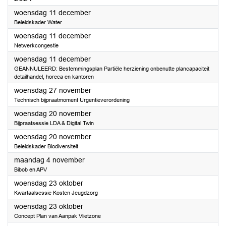
2024
woensdag 11 december
Beleidskader Water
2024
woensdag 11 december
Netwerkcongestie
2024
woensdag 11 december
GEANNULEERD: Bestemmingsplan Partiële herziening onbenutte plancapaciteit
detailhandel, horeca en kantoren
2024
woensdag 27 november
Technisch bijpraatmoment Urgentieverordening
2024
woensdag 20 november
Bijpraatsessie LDA & Digital Twin
2024
woensdag 20 november
Beleidskader Biodiversiteit
2024
maandag 4 november
Bibob en APV
2024
woensdag 23 oktober
Kwartaalsessie Kosten Jeugdzorg
2024
woensdag 23 oktober
Concept Plan van Aanpak Vlietzone