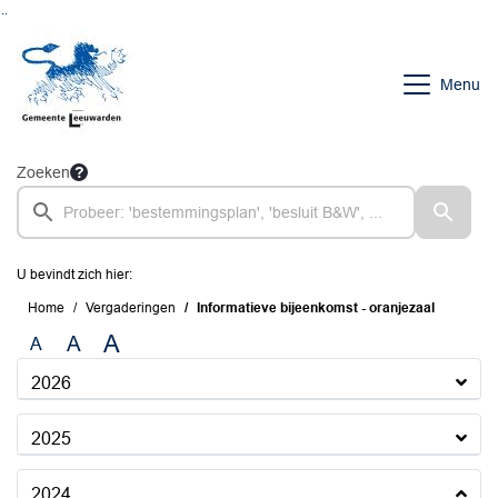
Ga naar de inhoud van deze pagina
Ga naar het zoeken
Ga naar het menu
Menu
Zoeken
U bevindt zich hier:
Home
Vergaderingen
Informatieve bijeenkomst - oranjezaal
A
A
A
2026
2025
2024