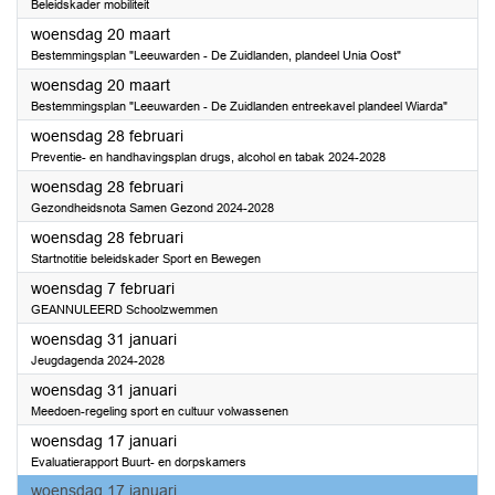
Beleidskader mobiliteit
2024
woensdag 20 maart
Bestemmingsplan "Leeuwarden - De Zuidlanden, plandeel Unia Oost"
2024
woensdag 20 maart
Bestemmingsplan "Leeuwarden - De Zuidlanden entreekavel plandeel Wiarda"
2024
woensdag 28 februari
Preventie- en handhavingsplan drugs, alcohol en tabak 2024-2028
2024
woensdag 28 februari
Gezondheidsnota Samen Gezond 2024-2028
2024
woensdag 28 februari
Startnotitie beleidskader Sport en Bewegen
2024
woensdag 7 februari
GEANNULEERD Schoolzwemmen
2024
woensdag 31 januari
Jeugdagenda 2024-2028
2024
woensdag 31 januari
Meedoen-regeling sport en cultuur volwassenen
2024
woensdag 17 januari
Evaluatierapport Buurt- en dorpskamers
2024
woensdag 17 januari