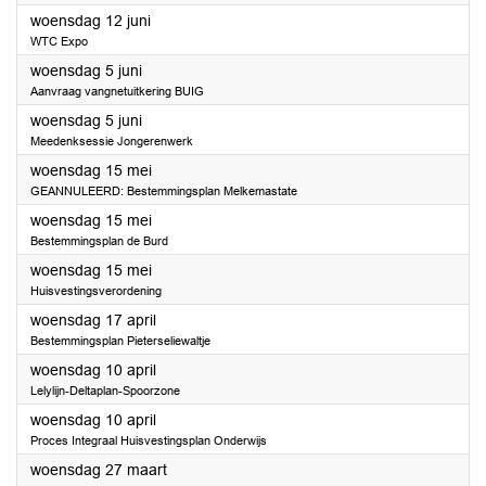
2024
woensdag 12 juni
WTC Expo
2024
woensdag 5 juni
Aanvraag vangnetuitkering BUIG
2024
woensdag 5 juni
Meedenksessie Jongerenwerk
2024
woensdag 15 mei
GEANNULEERD: Bestemmingsplan Melkemastate
2024
woensdag 15 mei
Bestemmingsplan de Burd
2024
woensdag 15 mei
Huisvestingsverordening
2024
woensdag 17 april
Bestemmingsplan Pieterseliewaltje
2024
woensdag 10 april
Lelylijn-Deltaplan-Spoorzone
2024
woensdag 10 april
Proces Integraal Huisvestingsplan Onderwijs
2024
woensdag 27 maart