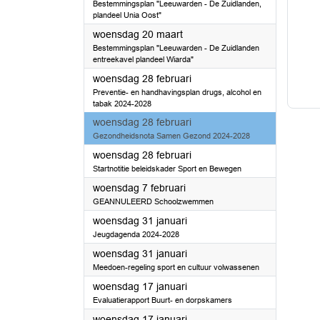
Bestemmingsplan "Leeuwarden - De Zuidlanden,
plandeel Unia Oost"
2024
woensdag 20 maart
Bestemmingsplan "Leeuwarden - De Zuidlanden
entreekavel plandeel Wiarda"
2024
woensdag 28 februari
Preventie- en handhavingsplan drugs, alcohol en
tabak 2024-2028
2024
woensdag 28 februari
Gezondheidsnota Samen Gezond 2024-2028
2024
woensdag 28 februari
Startnotitie beleidskader Sport en Bewegen
2024
woensdag 7 februari
GEANNULEERD Schoolzwemmen
2024
woensdag 31 januari
Jeugdagenda 2024-2028
2024
woensdag 31 januari
Meedoen-regeling sport en cultuur volwassenen
2024
woensdag 17 januari
Evaluatierapport Buurt- en dorpskamers
2024
woensdag 17 januari