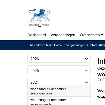
Ga naar de inhoud van deze pagina
Ga naar het zoeken
Ga naar het menu
Dashboard
Vergaderingen
Overzichten
U bevindt zich hier:
Home
Vergaderingen
Informatiev
2026
In
Gez
2025
wo
21:0
2024
2024
woensdag 11 december
Voorz
Beleidskader Water
Toel
2024
woensdag 11 december
Netwerkcongestie