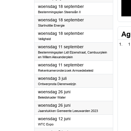
2024
woensdag 18 september
Bestemmingsplan Steenslân II
2024
woensdag 18 september
Startnotitie Energie
Ag
2024
woensdag 18 september
Veiligheid
1
2024
woensdag 11 september
Bestemmingsplan Lidl Elzenstraat, Cambuurplein
en Willem Alexanderplein
2024
woensdag 11 september
Rekenkameronderzoek Armoedebeleid
2024
woensdag 3 juli
Ontwerpnota Dierenwelzijn
2024
woensdag 26 juni
Beleidskader Water
2024
woensdag 26 juni
Jaarstukken Gemeente Leeuwarden 2023
2024
woensdag 12 juni
WTC Expo