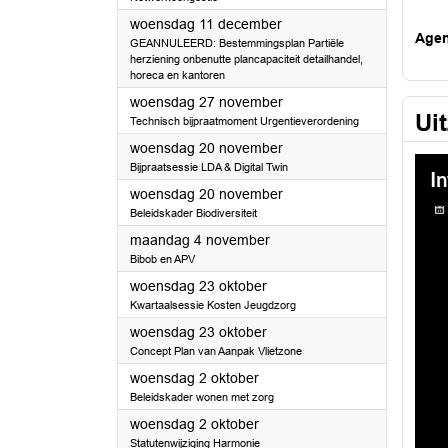
2024
woensdag 11 december
Age
GEANNULEERD: Bestemmingsplan Partiële
herziening onbenutte plancapaciteit detailhandel,
horeca en kantoren
2024
woensdag 27 november
Ui
Technisch bijpraatmoment Urgentieverordening
2024
woensdag 20 november
Bijpraatsessie LDA & Digital Twin
2024
woensdag 20 november
Beleidskader Biodiversiteit
2024
maandag 4 november
Bibob en APV
2024
woensdag 23 oktober
Kwartaalsessie Kosten Jeugdzorg
2024
woensdag 23 oktober
Concept Plan van Aanpak Vlietzone
2024
woensdag 2 oktober
Beleidskader wonen met zorg
2024
woensdag 2 oktober
Statutenwijziging Harmonie