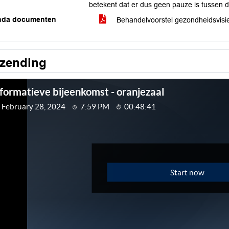
betekent dat er dus geen pauze is tussen 
nda documenten
Behandelvoorstel gezondheidsvis
tzending