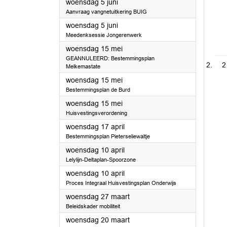
2024
woensdag 5 juni
Aanvraag vangnetuitkering BUIG
2024
woensdag 5 juni
Meedenksessie Jongerenwerk
2024
woensdag 15 mei
GEANNULEERD: Bestemmingsplan
2
Melkemastate
2024
woensdag 15 mei
Bestemmingsplan de Burd
2024
woensdag 15 mei
Huisvestingsverordening
2024
woensdag 17 april
Bestemmingsplan Pieterseliewaltje
2024
woensdag 10 april
Lelylijn-Deltaplan-Spoorzone
2024
woensdag 10 april
Proces Integraal Huisvestingsplan Onderwijs
2024
woensdag 27 maart
Beleidskader mobiliteit
2024
woensdag 20 maart