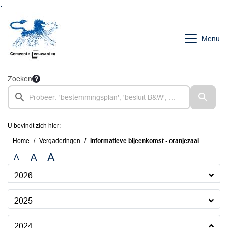
Ga naar de inhoud van deze pagina
Ga naar het zoeken
Ga naar het menu
Menu
Zoeken
U bevindt zich hier:
Home
Vergaderingen
Informatieve bijeenkomst - oranjezaal
A
A
A
2026
2025
2024