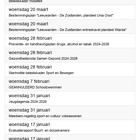
Beleidskader mobiliteit
2024
woensdag 20 maart
Bestemmingsplan "Leeuwarden - De Zuidlanden, plandeel Unia Oost"
2024
woensdag 20 maart
Bestemmingsplan "Leeuwarden - De Zuidlanden entreekavel plandeel Wiarda"
2024
woensdag 28 februari
Preventie- en handhavingsplan drugs, alcohol en tabak 2024-2028
2024
woensdag 28 februari
Gezondheidsnota Samen Gezond 2024-2028
2024
woensdag 28 februari
Startnotitie beleidskader Sport en Bewegen
2024
woensdag 7 februari
GEANNULEERD Schoolzwemmen
2024
woensdag 31 januari
Jeugdagenda 2024-2028
2024
woensdag 31 januari
Meedoen-regeling sport en cultuur volwassenen
2024
woensdag 17 januari
Evaluatierapport Buurt- en dorpskamers
2024
woensdag 17 januari