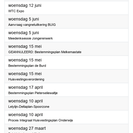
2024
woensdag 12 juni
WTC Expo
2024
woensdag 5 juni
Aanvraag vangnetuitkering BUIG
2024
woensdag 5 juni
Meedenksessie Jongerenwerk
2024
woensdag 15 mei
GEANNULEERD: Bestemmingsplan Melkemastate
2024
woensdag 15 mei
Bestemmingsplan de Burd
2024
woensdag 15 mei
Huisvestingsverordening
2024
woensdag 17 april
Bestemmingsplan Pieterseliewaltje
2024
woensdag 10 april
Lelylijn-Deltaplan-Spoorzone
2024
woensdag 10 april
Proces Integraal Huisvestingsplan Onderwijs
2024
woensdag 27 maart