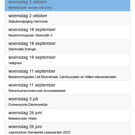
2024
woensdag 2 oktober
Beleidskader wonen met zorg
2024
woensdag 2 oktober
Statutenwijziging Harmonie
2024
woensdag 18 september
Bestemmingsplan Steenslân II
2024
woensdag 18 september
Startnotitie Energie
2024
woensdag 18 september
Veiligheid
2024
woensdag 11 september
Bestemmingsplan Lidl Elzenstraat, Cambuurplein en Willem Alexanderplein
2024
woensdag 11 september
Rekenkameronderzoek Armoedebeleid
2024
woensdag 3 juli
Ontwerpnota Dierenwelzijn
2024
woensdag 26 juni
Beleidskader Water
2024
woensdag 26 juni
Jaarstukken Gemeente Leeuwarden 2023