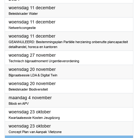
2024
woensdag 11 december
Beleidskader Water
2024
woensdag 11 december
Netwerkcongestie
2024
woensdag 11 december
GEANNULEERD: Bestemmingsplan Partiële herziening onbenutte plancapaciteit
detailhandel, horeca en kantoren
2024
woensdag 27 november
Technisch bijpraatmoment Urgentieverordening
2024
woensdag 20 november
Bijpraatsessie LDA & Digital Twin
2024
woensdag 20 november
Beleidskader Biodiversiteit
2024
maandag 4 november
Bibob en APV
2024
woensdag 23 oktober
Kwartaalsessie Kosten Jeugdzorg
2024
woensdag 23 oktober
Concept Plan van Aanpak Vlietzone