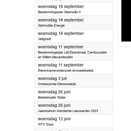
2024
woensdag 18 september
Bestemmingsplan Steenslân II
2024
woensdag 18 september
Startnotitie Energie
2024
woensdag 18 september
Veiligheid
2024
woensdag 11 september
Bestemmingsplan Lidl Elzenstraat, Cambuurplein
en Willem Alexanderplein
2024
woensdag 11 september
Rekenkameronderzoek Armoedebeleid
2024
woensdag 3 juli
Ontwerpnota Dierenwelzijn
2024
woensdag 26 juni
Beleidskader Water
2024
woensdag 26 juni
Jaarstukken Gemeente Leeuwarden 2023
2024
woensdag 12 juni
WTC Expo