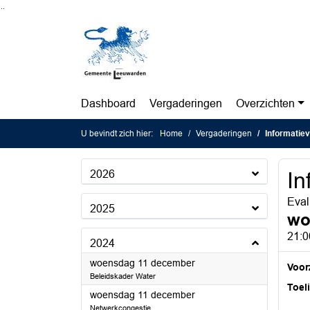
Ga naar de inhoud van deze pagina
Ga naar het zoeken
Ga naar het menu
Dashboard
Vergaderingen
Overzichten
U bevindt zich hier:
Home
Vergaderingen
Informatiev
2026
In
Eval
2025
wo
21:0
2024
2024
woensdag 11 december
Voorz
Beleidskader Water
Toel
2024
woensdag 11 december
Netwerkcongestie