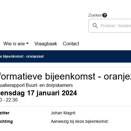
Zoeken
Wie is wie
Vraagbaak
Contact
e bijeenkomst - oranjezaal
formatieve bijeenkomst - oranje
uatierapport Buurt- en dorpskamers
ensdag 17 januari 2024
0 - 22:30
itter
Johan Magré
ichting
Aanwezig bij deze bijeenkomst: