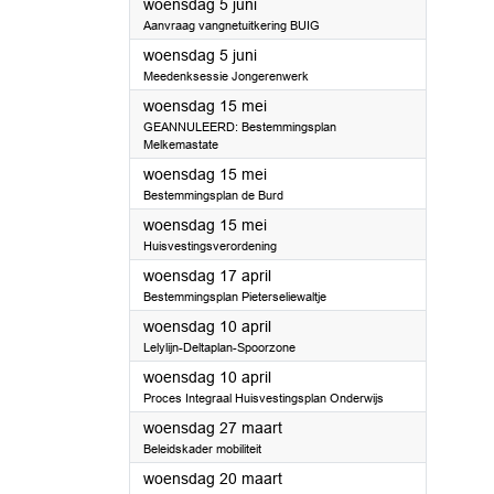
2024
woensdag 5 juni
Aanvraag vangnetuitkering BUIG
2024
woensdag 5 juni
Meedenksessie Jongerenwerk
2024
woensdag 15 mei
GEANNULEERD: Bestemmingsplan
Melkemastate
2024
woensdag 15 mei
Bestemmingsplan de Burd
2024
woensdag 15 mei
Huisvestingsverordening
2024
woensdag 17 april
Bestemmingsplan Pieterseliewaltje
2024
woensdag 10 april
Lelylijn-Deltaplan-Spoorzone
2024
woensdag 10 april
Proces Integraal Huisvestingsplan Onderwijs
2024
woensdag 27 maart
Beleidskader mobiliteit
2024
woensdag 20 maart