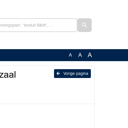
A
A
A
zaal
Vorige pagina