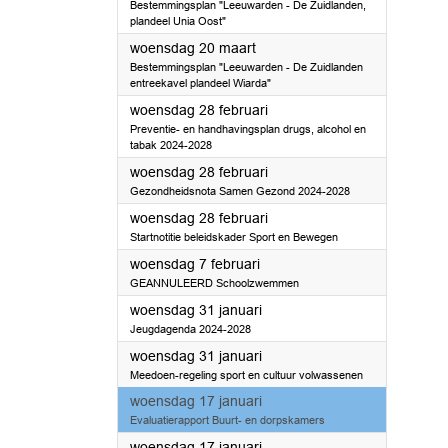
Bestemmingsplan "Leeuwarden - De Zuidlanden,
plandeel Unia Oost"
2024
woensdag 20 maart
Bestemmingsplan "Leeuwarden - De Zuidlanden
entreekavel plandeel Wiarda"
2024
woensdag 28 februari
Preventie- en handhavingsplan drugs, alcohol en
tabak 2024-2028
2024
woensdag 28 februari
Gezondheidsnota Samen Gezond 2024-2028
2024
woensdag 28 februari
Startnotitie beleidskader Sport en Bewegen
2024
woensdag 7 februari
GEANNULEERD Schoolzwemmen
2024
woensdag 31 januari
Jeugdagenda 2024-2028
2024
woensdag 31 januari
Meedoen-regeling sport en cultuur volwassenen
2024
woensdag 17 januari
Evaluatierapport Buurt- en dorpskamers
2024
woensdag 17 januari