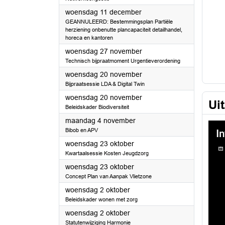
2024
woensdag 11 december
GEANNULEERD: Bestemmingsplan Partiële
herziening onbenutte plancapaciteit detailhandel,
horeca en kantoren
2024
woensdag 27 november
Technisch bijpraatmoment Urgentieverordening
2024
woensdag 20 november
Bijpraatsessie LDA & Digital Twin
2024
woensdag 20 november
Ui
Beleidskader Biodiversiteit
2024
maandag 4 november
Bibob en APV
2024
woensdag 23 oktober
Kwartaalsessie Kosten Jeugdzorg
2024
woensdag 23 oktober
Concept Plan van Aanpak Vlietzone
2024
woensdag 2 oktober
Beleidskader wonen met zorg
2024
woensdag 2 oktober
Statutenwijziging Harmonie