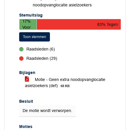
noodopvanglocatie asielzoekers
Stemuitslag
17%
83% Tegen
Voor
Toon stemmen
Raadsleden (6)
voor
Raadsleden (29)
tegen
Bijlagen
Motie - Geen extra noodopvanglocatie
asielzoekers (def)
68 KB
Besluit
De motie wordt verworpen.
Moties