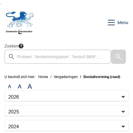
Ga naar de inhoud van deze pagina
Ga naar het zoeken
Ga naar het menu
Menu
Zoeken
U bevindt zich hier:
Home
Vergaderingen
Besluitvorming (raad)
A
A
A
2026
2025
2024