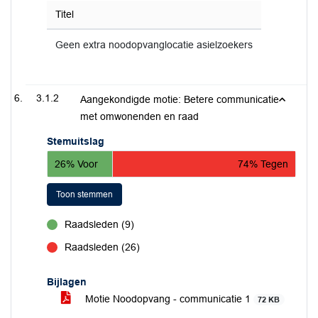
Titel
Geen extra noodopvanglocatie asielzoekers
3.1.2
Aangekondigde motie: Betere communicatie
met omwonenden en raad
Stemuitslag
26% Voor
74% Tegen
Toon stemmen
Raadsleden (9)
voor
Raadsleden (26)
tegen
Bijlagen
Motie Noodopvang - communicatie 1
72 KB