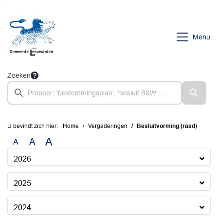
Ga naar de inhoud van deze pagina
Ga naar het zoeken
Ga naar het menu
Menu
Zoeken
U bevindt zich hier:
Home
Vergaderingen
Besluitvorming (raad)
A
A
A
2026
2025
2024