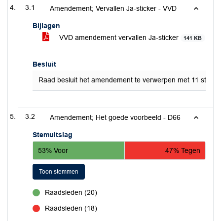
3.1
Amendement; Vervallen Ja-sticker - VVD
Bijlagen
VVD amendement vervallen Ja-sticker
141 KB
Besluit
Raad besluit het amendement te verwerpen met 11 stem
3.2
Amendement; Het goede voorbeeld - D66
Stemuitslag
53% Voor
47% Tegen
Toon stemmen
Raadsleden (20)
voor
Raadsleden (18)
tegen