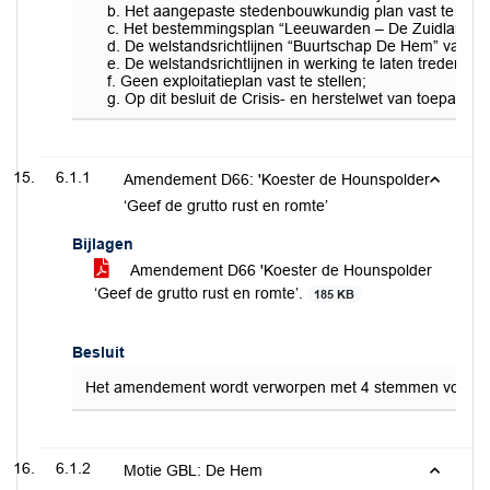
b. Het aangepaste stedenbouwkundig plan vast te stell
c. Het bestemmingsplan “Leeuwarden – De Zuidlanden
d. De welstandsrichtlijnen “Buurtschap De Hem” vast te
e. De welstandsrichtlijnen in werking te laten treden 
f. Geen exploitatieplan vast te stellen;
g. Op dit besluit de Crisis- en herstelwet van toepassing
6.1.1
Amendement D66: 'Koester de Hounspolder
‘Geef de grutto rust en romte’
Bijlagen
Amendement D66 'Koester de Hounspolder
‘Geef de grutto rust en romte’.
185 KB
Besluit
Het amendement wordt verworpen met 4 stemmen voor (
6.1.2
Motie GBL: De Hem