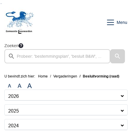
Ga naar de inhoud van deze pagina
Ga naar het zoeken
Ga naar het menu
Menu
Zoeken
U bevindt zich hier:
Home
Vergaderingen
Besluitvorming (raad)
A
A
A
2026
2025
2024