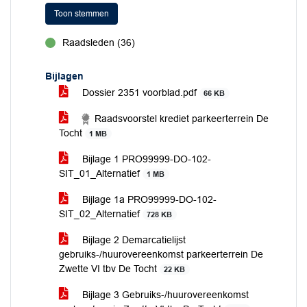
Toon stemmen
Raadsleden (36)
voor
Bijlagen
Dossier 2351 voorblad.pdf
66 KB
Raadsvoorstel krediet parkeerterrein De
Tocht
1 MB
Bijlage 1 PRO99999-DO-102-
SIT_01_Alternatief
1 MB
Bijlage 1a PRO99999-DO-102-
SIT_02_Alternatief
728 KB
Bijlage 2 Demarcatielijst
gebruiks-/huurovereenkomst parkeerterrein De
Zwette VI tbv De Tocht
22 KB
Bijlage 3 Gebruiks-/huurovereenkomst