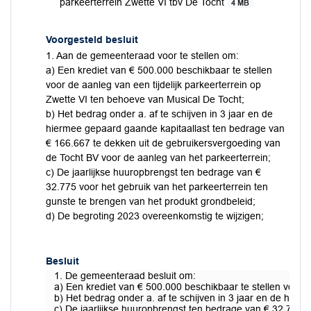
parkeerterrein Zwette VI tbv De Tocht
4 MB
Voorgesteld besluit
1. Aan de gemeenteraad voor te stellen om:
a) Een krediet van € 500.000 beschikbaar te stellen
voor de aanleg van een tijdelijk parkeerterrein op
Zwette VI ten behoeve van Musical De Tocht;
b) Het bedrag onder a. af te schijven in 3 jaar en de
hiermee gepaard gaande kapitaallast ten bedrage van
€ 166.667 te dekken uit de gebruikersvergoeding van
de Tocht BV voor de aanleg van het parkeerterrein;
c) De jaarlijkse huuropbrengst ten bedrage van €
32.775 voor het gebruik van het parkeerterrein ten
gunste te brengen van het produkt grondbeleid;
d) De begroting 2023 overeenkomstig te wijzigen;
Besluit
1. De gemeenteraad besluit om:
a) Een krediet van € 500.000 beschikbaar te stellen voor d
b) Het bedrag onder a. af te schijven in 3 jaar en de hie
c) De jaarlijkse huuropbrengst ten bedrage van € 32.775 v