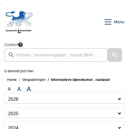
Ga naar de inhoud van deze pagina
Ga naar het zoeken
Ga naar het menu
Menu
Zoeken
U bevindt zich hier:
Home
Vergaderingen
Informatieve bijeenkomst - raadzaal
A
A
A
2026
2025
2024