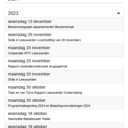
2023
2023
woensdag 13 december
Bestemmingsplan appartementen Beukenstraat
2023
woensdag 29 november
Skills in Leeuwarden (voortzetting van 20 november)
2023
maandag 20 november
Coöperatie WTC Leeuwarden
2023
maandag 20 november
Rapport rioolwateronderzoek drugsgebruik
2023
maandag 20 november
Skills in Leeuwarden
2023
maandag 30 oktober
Tops en van Torre Rapport Leeuwarder Ondermijning
2023
maandag 30 oktober
Programmabegroting 2024 en Belastingverordeningen 2024
2023
woensdag 18 oktober
Startnotitie Beleidskader Water
2023
woensdag 18 oktober