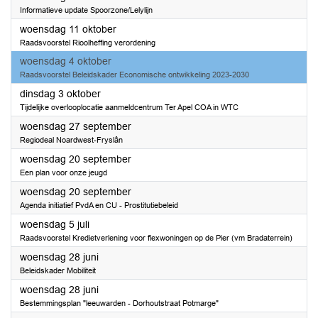
Informatieve update Spoorzone/Lelylijn
2023
woensdag 11 oktober
Raadsvoorstel Rioolheffing verordening
2023
woensdag 4 oktober
Raadsvoorstel Beleidskader Economische ontwikkeling 2023-2030
2023
dinsdag 3 oktober
Tijdelijke overlooplocatie aanmeldcentrum Ter Apel COA in WTC
2023
woensdag 27 september
Regiodeal Noardwest-Fryslân
2023
woensdag 20 september
Een plan voor onze jeugd
2023
woensdag 20 september
Agenda initiatief PvdA en CU - Prostitutiebeleid
2023
woensdag 5 juli
Raadsvoorstel Kredietverlening voor flexwoningen op de Pier (vm Bradaterrein)
2023
woensdag 28 juni
Beleidskader Mobiliteit
2023
woensdag 28 juni
Bestemmingsplan "leeuwarden - Dorhoutstraat Potmarge"