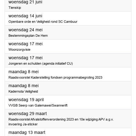
2023
woensdag 21 juni
Tienskip
2023
woensdag 14 juni
Openbare orde en Veiligheid rond SC Cambuur
2023
woensdag 24 mei
Bestemmingsplan De Hem
2023
woensdag 17 mei
Woonzorgvisie
2023
woensdag 17 mei
Jongeren en schulden (agenda initiatief CU)
2023
maandag 8 mei
Raadsvoorstel Kaderstelling fondsen programmabegroting 2023
2023
maandag 8 mei
Kadernota Veiligheid
2023
woensdag 19 april
VVGB Seerp van Galemawei/Swannerift
2023
woensdag 29 maart
Raadsvoorstel Afvalstoffenverordening 2023 en 10e wijziging APV a.g.v.
invoering Ja-sticker
2023
maandag 13 maart