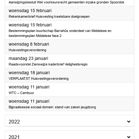
Aanwijzingsbesluit Wet voorkeursrecht gemeenten inzake gronden Spoordok
2023
woensdag 15 februari
Rekenkamerbrief Huisvesting kwetsbare doelgroepen
2023
woensdag 15 februari
Bestemmingsplan buurtschap Barrahûs onderdeel van Middelsee en
bestemmingsplan Middelsee fase 2
2023
woensdag 8 februari
Huisvestingsverordening
2023
maandag 23 januari
Raadsvoorstel Zienswijze kaderbrief Veiligheidsregio
2023
woensdag 18 januari
VERPLAATST Huisvestingsverordening
2023
woensdag 11 januari
WTC – Cambuur
2023
woensdag 11 januari
Bijpraatsessie sociaal domein: stand van zaken jeugdzorg
2022
2021