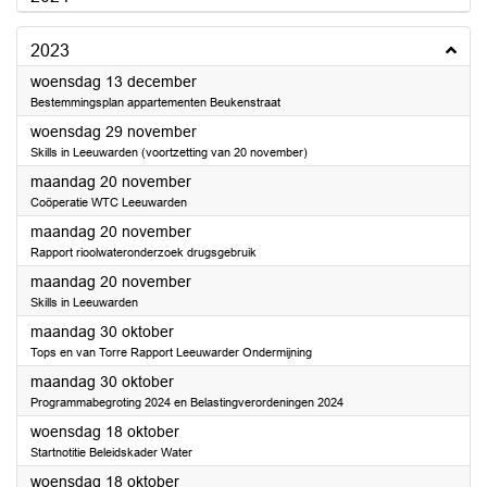
2023
2023
woensdag 13 december
Bestemmingsplan appartementen Beukenstraat
2023
woensdag 29 november
Skills in Leeuwarden (voortzetting van 20 november)
2023
maandag 20 november
Coöperatie WTC Leeuwarden
2023
maandag 20 november
Rapport rioolwateronderzoek drugsgebruik
2023
maandag 20 november
Skills in Leeuwarden
2023
maandag 30 oktober
Tops en van Torre Rapport Leeuwarder Ondermijning
2023
maandag 30 oktober
Programmabegroting 2024 en Belastingverordeningen 2024
2023
woensdag 18 oktober
Startnotitie Beleidskader Water
2023
woensdag 18 oktober