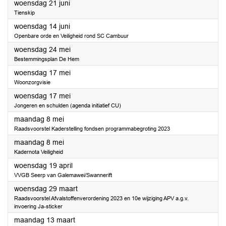
2023
woensdag 21 juni
Tienskip
2023
woensdag 14 juni
Openbare orde en Veiligheid rond SC Cambuur
2023
woensdag 24 mei
Bestemmingsplan De Hem
2023
woensdag 17 mei
Woonzorgvisie
2023
woensdag 17 mei
Jongeren en schulden (agenda initiatief CU)
2023
maandag 8 mei
Raadsvoorstel Kaderstelling fondsen programmabegroting 2023
2023
maandag 8 mei
Kadernota Veiligheid
2023
woensdag 19 april
VVGB Seerp van Galemawei/Swannerift
2023
woensdag 29 maart
Raadsvoorstel Afvalstoffenverordening 2023 en 10e wijziging APV a.g.v.
invoering Ja-sticker
2023
maandag 13 maart