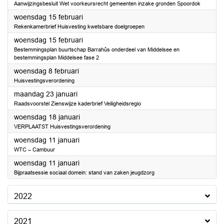
Aanwijzingsbesluit Wet voorkeursrecht gemeenten inzake gronden Spoordok
2023
woensdag 15 februari
Rekenkamerbrief Huisvesting kwetsbare doelgroepen
2023
woensdag 15 februari
Bestemmingsplan buurtschap Barrahûs onderdeel van Middelsee en
bestemmingsplan Middelsee fase 2
2023
woensdag 8 februari
Huisvestingsverordening
2023
maandag 23 januari
Raadsvoorstel Zienswijze kaderbrief Veiligheidsregio
2023
woensdag 18 januari
VERPLAATST Huisvestingsverordening
2023
woensdag 11 januari
WTC – Cambuur
2023
woensdag 11 januari
Bijpraatsessie sociaal domein: stand van zaken jeugdzorg
2022
2021