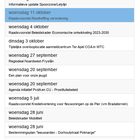
Informatieve update Spoorzone/Lelylijn
2023
woensdag 11 oktober
Raadsvoorstel Rioolheffing verordening
2023
woensdag 4 oktober
Raadsvoorstel Beleidskader Economische ontwikkeling 2023-2030
2023
dinsdag 3 oktober
Tijdelijke overlooplocatie aanmeldcentrum Ter Apel COA in WTC
2023
woensdag 27 september
Regiodeal Noardwest-Fryslân
2023
woensdag 20 september
Een plan voor onze jeugd
2023
woensdag 20 september
Agenda initiatief PvdA en CU - Prostitutiebeleid
2023
woensdag 5 juli
Raadsvoorstel Kredietverlening voor flexwoningen op de Pier (vm Bradaterrein)
2023
woensdag 28 juni
Beleidskader Mobiliteit
2023
woensdag 28 juni
Bestemmingsplan "leeuwarden - Dorhoutstraat Potmarge"