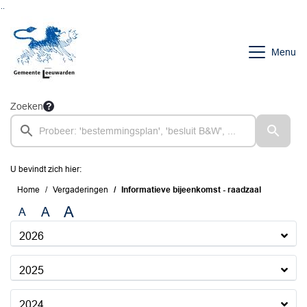
Ga naar de inhoud van deze pagina
Ga naar het zoeken
Ga naar het menu
Menu
Zoeken
U bevindt zich hier:
Home
Vergaderingen
Informatieve bijeenkomst - raadzaal
A
A
A
2026
2025
2024