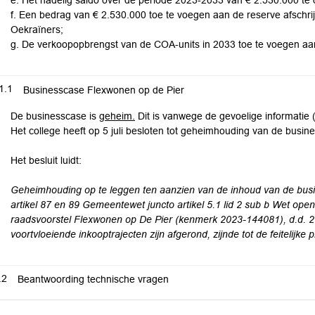
e. Het nadelig saldo over de periode 2023-2033 van € 2.530.000 te d
f. Een bedrag van € 2.530.000 toe te voegen aan de reserve afschri
Oekraïners;
g. De verkoopopbrengst van de COA-units in 2033 toe te voegen a
1.1
Businesscase Flexwonen op de Pier
De businesscase is
geheim.
Dit is vanwege de gevoelige informatie (
Het college heeft op 5 juli besloten tot geheimhouding van de busi
Het besluit luidt:
Geheimhouding op te leggen ten aanzien van de inhoud van de bus
artikel 87 en 89 Gemeentewet juncto artikel 5.1 lid 2 sub b Wet open 
raadsvoorstel Flexwonen op De Pier (kenmerk 2023-144081), d.d. 27 
voortvloeiende inkooptrajecten zijn afgerond, zijnde tot de feitelijke
.2
Beantwoording technische vragen