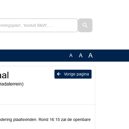
A
A
A
aal
Vorige pagina
radaterrein)
gadering plaatsvinden. Rond 16:15 zal de openbare