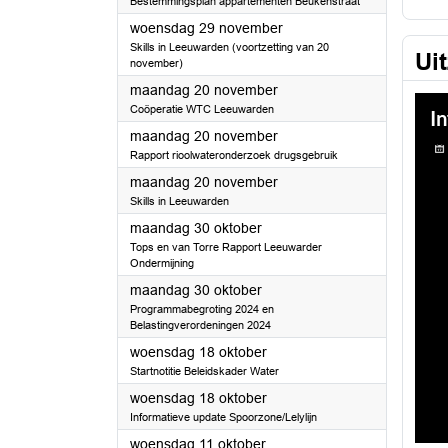
Bestemmingsplan appartementen Beukenstraat
2023
woensdag 29 november
Skills in Leeuwarden (voortzetting van 20
Ui
november)
2023
maandag 20 november
Coöperatie WTC Leeuwarden
2023
maandag 20 november
Rapport rioolwateronderzoek drugsgebruik
2023
maandag 20 november
Skills in Leeuwarden
2023
maandag 30 oktober
Tops en van Torre Rapport Leeuwarder
Ondermijning
2023
maandag 30 oktober
Programmabegroting 2024 en
Belastingverordeningen 2024
2023
woensdag 18 oktober
Startnotitie Beleidskader Water
2023
woensdag 18 oktober
Informatieve update Spoorzone/Lelylijn
2023
woensdag 11 oktober