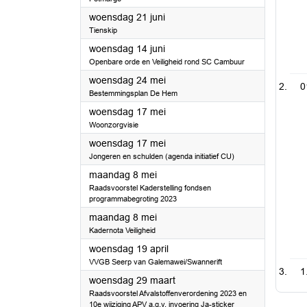
2023
woensdag 21 juni
Tienskip
2023
woensdag 14 juni
Openbare orde en Veiligheid rond SC Cambuur
2023
woensdag 24 mei
0
Bestemmingsplan De Hem
2023
woensdag 17 mei
Woonzorgvisie
2023
woensdag 17 mei
Jongeren en schulden (agenda initiatief CU)
2023
maandag 8 mei
Raadsvoorstel Kaderstelling fondsen
programmabegroting 2023
2023
maandag 8 mei
Kadernota Veiligheid
2023
woensdag 19 april
VVGB Seerp van Galemawei/Swannerift
1
2023
woensdag 29 maart
Raadsvoorstel Afvalstoffenverordening 2023 en
10e wijziging APV a.g.v. invoering Ja-sticker