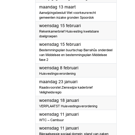
2023
maandag 13 maart
Aanwijzingsbesluit Wet voorkeursrecht
gemeenten inzake gronden Spoordok
2023
woensdag 15 februari
Rekenkamerbrief Huisvesting kwetsbare
doelgroepen
2023
woensdag 15 februari
Bestemmingsplan buurtschap Barrahûs onderdeel
van Middelsee en bestemmingsplan Middelsee
fase 2
2023
woensdag 8 februari
Huisvestingsverordening
2023
maandag 23 januari
Raadsvoorstel Zienswijze kaderbrief
Veiligheidsregio
2023
woensdag 18 januari
VERPLAATST Huisvestingsverordening
2023
woensdag 11 januari
WTC – Cambuur
2023
woensdag 11 januari
Bijpraatsessie sociaal domein: stand van zaken