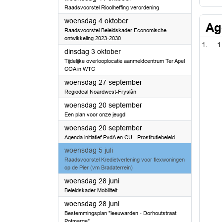
Raadsvoorstel Rioolheffing verordening
2023
woensdag 4 oktober
Ag
Raadsvoorstel Beleidskader Economische
ontwikkeling 2023-2030
1
2023
dinsdag 3 oktober
Tijdelijke overlooplocatie aanmeldcentrum Ter Apel
COA in WTC
2023
woensdag 27 september
Regiodeal Noardwest-Fryslân
2023
woensdag 20 september
Een plan voor onze jeugd
2023
woensdag 20 september
Agenda initiatief PvdA en CU - Prostitutiebeleid
2023
woensdag 5 juli
Raadsvoorstel Kredietverlening voor flexwoningen
op de Pier (vm Bradaterrein)
2023
woensdag 28 juni
Beleidskader Mobiliteit
2023
woensdag 28 juni
Bestemmingsplan "leeuwarden - Dorhoutstraat
Potmarge"