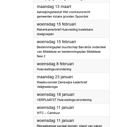
2023
maandag 13 maart
Aanwijzingsbesluit Wet voorkeursrecht
gemeenten inzake gronden Spoordok
2023
woensdag 15 februari
Rekenkamerbrief Huisvesting kwetsbare
doelgroepen
2023
woensdag 15 februari
Bestemmingsplan buurtschap Barrahûs onderdeel
van Middelsee en bestemmingsplan Middelsee
fase 2
2023
woensdag 8 februari
Huisvestingsverordening
2023
maandag 23 januari
Raadsvoorstel Zienswijze kaderbrief
Veiligheidsregio
2023
woensdag 18 januari
VERPLAATST Huisvestingsverordening
2023
woensdag 11 januari
WTC – Cambuur
2023
woensdag 11 januari
Bijpraatsessie sociaal domein: stand van zaken