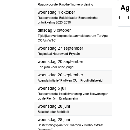
Raadsvoorstel Rioolheffing verordening
Ag
2023
woensdag 4 oktober
1
Raadsvoorstel Beleidskader Economische
ontwikkeling 2023-2030
2023
dinsdag 3 oktober
Tijdelijke overlooplocatie aanmeldcentrum Ter Apel
COA in WTC
2023
woensdag 27 september
Regiodeal Noardwest-Fryslân
2023
woensdag 20 september
Een plan voor onze jeugd
2023
woensdag 20 september
Agenda initiatief PvdA en CU - Prostitutiebeleid
2023
woensdag 5 juli
Raadsvoorstel Kredietverlening voor flexwoningen
op de Pier (vm Bradaterrein)
2023
woensdag 28 juni
Beleidskader Mobiliteit
2023
woensdag 28 juni
Bestemmingsplan "leeuwarden - Dorhoutstraat
Potmarge"