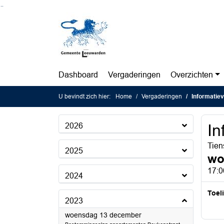
Ga naar de inhoud van deze pagina
Ga naar het zoeken
Ga naar het menu
Dashboard
Vergaderingen
Overzichten
U bevindt zich hier:
Home
Vergaderingen
Informatiev
2026
In
Tien
2025
wo
17:0
2024
Toel
2023
2023
woensdag 13 december