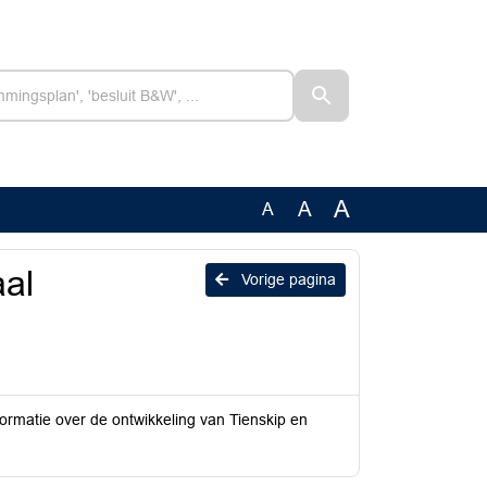
A
A
A
aal
Vorige pagina
nformatie over de ontwikkeling van Tienskip en