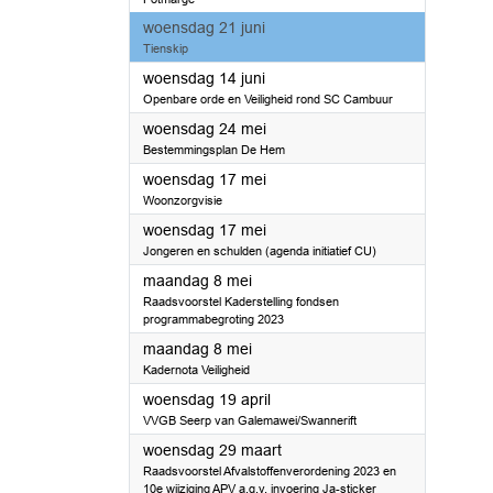
2023
woensdag 21 juni
Tienskip
2023
woensdag 14 juni
Openbare orde en Veiligheid rond SC Cambuur
2023
woensdag 24 mei
Bestemmingsplan De Hem
2023
woensdag 17 mei
Woonzorgvisie
2023
woensdag 17 mei
Jongeren en schulden (agenda initiatief CU)
2023
maandag 8 mei
Raadsvoorstel Kaderstelling fondsen
programmabegroting 2023
2023
maandag 8 mei
Kadernota Veiligheid
2023
woensdag 19 april
VVGB Seerp van Galemawei/Swannerift
2023
woensdag 29 maart
Raadsvoorstel Afvalstoffenverordening 2023 en
10e wijziging APV a.g.v. invoering Ja-sticker