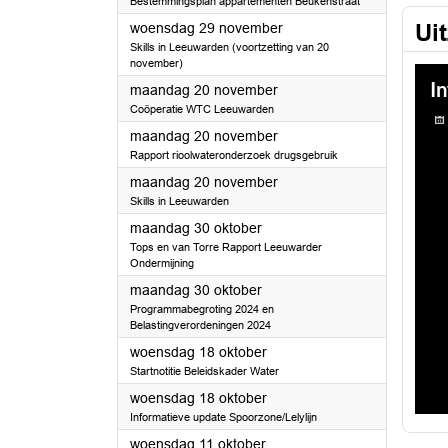
Bestemmingsplan appartementen Beukenstraat
2023
Ui
woensdag 29 november
Skills in Leeuwarden (voortzetting van 20
november)
2023
maandag 20 november
Coöperatie WTC Leeuwarden
2023
maandag 20 november
Rapport rioolwateronderzoek drugsgebruik
2023
maandag 20 november
Skills in Leeuwarden
2023
maandag 30 oktober
Tops en van Torre Rapport Leeuwarder
Ondermijning
2023
maandag 30 oktober
Programmabegroting 2024 en
Belastingverordeningen 2024
2023
woensdag 18 oktober
Startnotitie Beleidskader Water
2023
woensdag 18 oktober
Informatieve update Spoorzone/Lelylijn
2023
woensdag 11 oktober