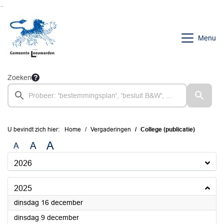
Ga naar de inhoud van deze pagina
Ga naar het zoeken
Ga naar het menu
Menu
Zoeken
U bevindt zich hier:
Home
Vergaderingen
College (publicatie)
A
A
A
2026
2025
2025
dinsdag 16 december
2025
dinsdag 9 december