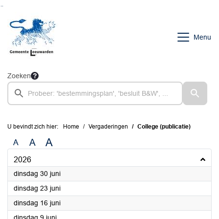
Ga naar de inhoud van deze pagina
Ga naar het zoeken
Ga naar het menu
Menu
Zoeken
U bevindt zich hier:
Home
Vergaderingen
College (publicatie)
A
A
A
2026
2026
dinsdag 30 juni
2026
dinsdag 23 juni
2026
dinsdag 16 juni
2026
dinsdag 9 juni