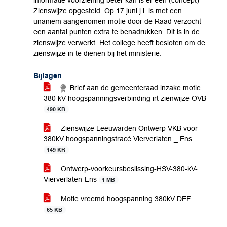
informatie voorziening beter kan is er een (concept)
Zienswijze opgesteld. Op 17 juni j.l. is met een
unaniem aangenomen motie door de Raad verzocht
een aantal punten extra te benadrukken. Dit is in de
zienswijze verwerkt. Het college heeft besloten om de
zienswijze in te dienen bij het ministerie.
Bijlagen
Brief aan de gemeenteraad inzake motie
380 kV hoogspanningsverbinding irt zienwijze OVB
490 KB
Zienswijze Leeuwarden Ontwerp VKB voor
380kV hoogspanningstracé Vierverlaten _ Ens
149 KB
Ontwerp-voorkeursbeslissing-HSV-380-kV-
Vierverlaten-Ens
1 MB
Motie vreemd hoogspanning 380kV DEF
65 KB