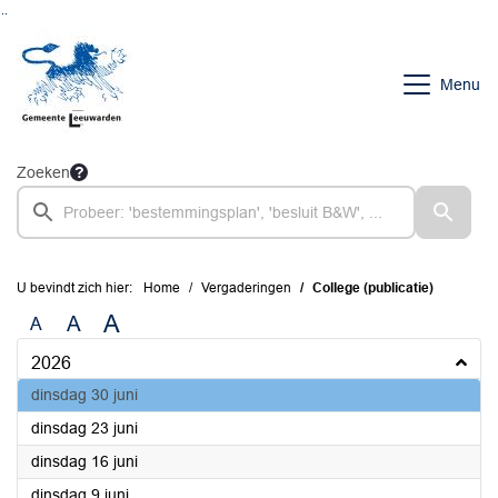
Ga naar de inhoud van deze pagina
Ga naar het zoeken
Ga naar het menu
Menu
Zoeken
U bevindt zich hier:
Home
Vergaderingen
College (publicatie)
A
A
A
2026
2026
dinsdag 30 juni
2026
dinsdag 23 juni
2026
dinsdag 16 juni
2026
dinsdag 9 juni