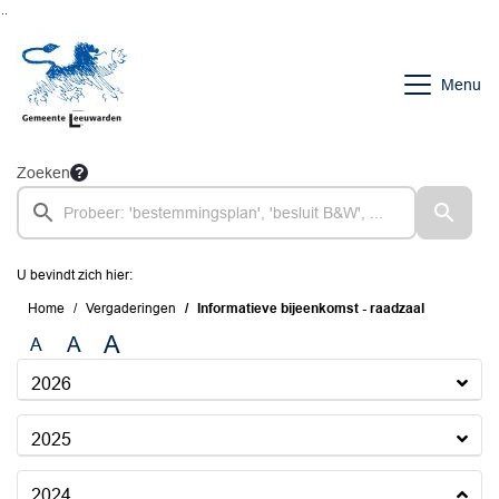
Ga naar de inhoud van deze pagina
Ga naar het zoeken
Ga naar het menu
Menu
Zoeken
U bevindt zich hier:
Home
Vergaderingen
Informatieve bijeenkomst - raadzaal
A
A
A
2026
2025
2024