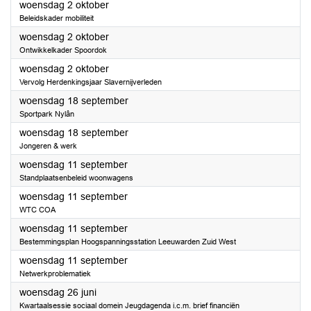
2024
woensdag 2 oktober
Beleidskader mobiliteit
2024
woensdag 2 oktober
Ontwikkelkader Spoordok
2024
woensdag 2 oktober
Vervolg Herdenkingsjaar Slavernijverleden
2024
woensdag 18 september
Sportpark Nylân
2024
woensdag 18 september
Jongeren & werk
2024
woensdag 11 september
Standplaatsenbeleid woonwagens
2024
woensdag 11 september
WTC COA
2024
woensdag 11 september
Bestemmingsplan Hoogspanningsstation Leeuwarden Zuid West
2024
woensdag 11 september
Netwerkproblematiek
2024
woensdag 26 juni
Kwartaalsessie sociaal domein Jeugdagenda i.c.m. brief financiën