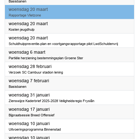
Basisbanen
2024
woensdag 20 maart
Rapportage Vlietzone
2024
woensdag 20 maart
Kosten jeugdhulp
2024
woensdag 20 maart
Schuldhulppreventie-plan en voortgangsrapportage pilot LwdSchuldenvrij
2024
woensdag 6 maart
Partiële herziening bestemmingsplan Groene Ster
2024
woensdag 28 februari
Verzoek SC Cambuur stadion lening
2024
woensdag 7 februari
Basisbanen
2024
woensdag 31 januari
Zienswijze Kaderbrief 2025-2028 Veiligheidsregio Fryslân
2024
woensdag 17 januari
Bijpraatsessie Breed Offensief
2024
woensdag 10 januari
Uitvoeringsprogramma Binnenstad
2024
woensdag 10 januari