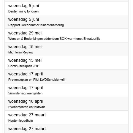
2024
woensdag 5 juni
Bestemming fondsen
2024
woensdag 5 juni
Rapport Rekenkamer Klachtenafdeling
2024
woensdag 29 mei
Wensen & Bedenkingen addendum SOK warmtenet Ennatuurlijk
2024
woensdag 15 mei
Mid Term Review
2024
woensdag 15 mei
Continuïteitsplan JHF
2024
woensdag 17 april
Preventieplan en Pilot LWDSchuldenvrij
2024
woensdag 17 april
Verordening veergelden
2024
woensdag 10 april
Evenementen en festivals
2024
woensdag 27 maart
Kosten jeugdhulp
2024
woensdag 27 maart