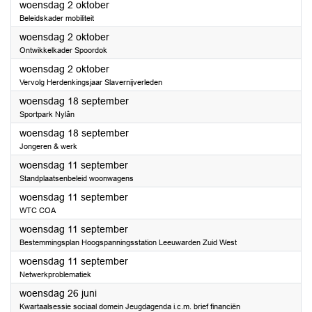
2024
woensdag 2 oktober
Beleidskader mobiliteit
2024
woensdag 2 oktober
Ontwikkelkader Spoordok
2024
woensdag 2 oktober
Vervolg Herdenkingsjaar Slavernijverleden
2024
woensdag 18 september
Sportpark Nylân
2024
woensdag 18 september
Jongeren & werk
2024
woensdag 11 september
Standplaatsenbeleid woonwagens
2024
woensdag 11 september
WTC COA
2024
woensdag 11 september
Bestemmingsplan Hoogspanningsstation Leeuwarden Zuid West
2024
woensdag 11 september
Netwerkproblematiek
2024
woensdag 26 juni
Kwartaalsessie sociaal domein Jeugdagenda i.c.m. brief financiën