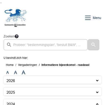
Ga naar de inhoud van deze pagina
Ga naar het zoeken
Ga naar het menu
Menu
Zoeken
U bevindt zich hier:
Home
Vergaderingen
Informatieve bijeenkomst - raadzaal
A
A
A
2026
2025
2024