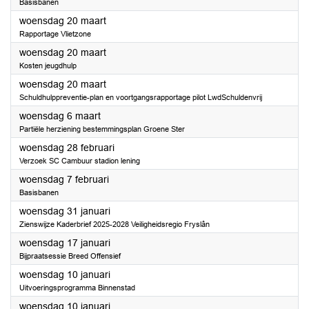
Basisbanen
2024
woensdag 20 maart
Rapportage Vlietzone
2024
woensdag 20 maart
Kosten jeugdhulp
2024
woensdag 20 maart
Schuldhulppreventie-plan en voortgangsrapportage pilot LwdSchuldenvrij
2024
woensdag 6 maart
Partiële herziening bestemmingsplan Groene Ster
2024
woensdag 28 februari
Verzoek SC Cambuur stadion lening
2024
woensdag 7 februari
Basisbanen
2024
woensdag 31 januari
Zienswijze Kaderbrief 2025-2028 Veiligheidsregio Fryslân
2024
woensdag 17 januari
Bijpraatsessie Breed Offensief
2024
woensdag 10 januari
Uitvoeringsprogramma Binnenstad
2024
woensdag 10 januari