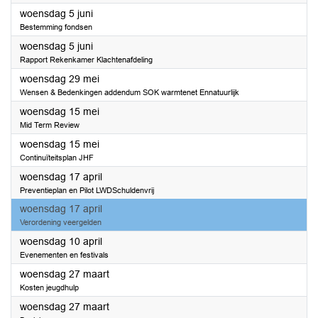
2024
woensdag 5 juni
Bestemming fondsen
2024
woensdag 5 juni
Rapport Rekenkamer Klachtenafdeling
2024
woensdag 29 mei
Wensen & Bedenkingen addendum SOK warmtenet Ennatuurlijk
2024
woensdag 15 mei
Mid Term Review
2024
woensdag 15 mei
Continuïteitsplan JHF
2024
woensdag 17 april
Preventieplan en Pilot LWDSchuldenvrij
2024
woensdag 17 april
Verordening veergelden
2024
woensdag 10 april
Evenementen en festivals
2024
woensdag 27 maart
Kosten jeugdhulp
2024
woensdag 27 maart