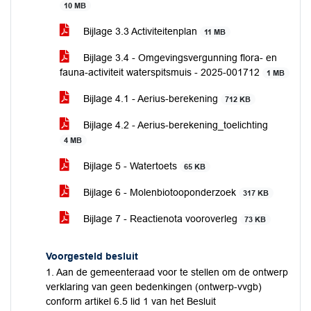
10 MB
Bijlage 3.3 Activiteitenplan
11 MB
Bijlage 3.4 - Omgevingsvergunning flora- en
fauna-activiteit waterspitsmuis - 2025-001712
1 MB
Bijlage 4.1 - Aerius-berekening
712 KB
Bijlage 4.2 - Aerius-berekening_toelichting
4 MB
Bijlage 5 - Watertoets
65 KB
Bijlage 6 - Molenbiotooponderzoek
317 KB
Bijlage 7 - Reactienota vooroverleg
73 KB
Voorgesteld besluit
1. Aan de gemeenteraad voor te stellen om de ontwerp
verklaring van geen bedenkingen (ontwerp-vvgb)
conform artikel 6.5 lid 1 van het Besluit