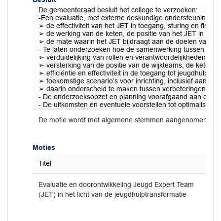
De gemeenteraad besluit het college te verzoeken:
-Een evaluatie, met externe deskundige ondersteuning, te
➢ de effectiviteit van het JET in toegang, sturing en financ
➢ de werking van de keten, de positie van het JET in de k
➢ de mate waarin het JET bijdraagt aan de doelen van de t
- Te laten onderzoeken hoe de samenwerking tussen het J
➢ verduidelijking van rollen en verantwoordelijkheden, in
➢ versterking van de positie van de wijkteams, de keten e
➢ efficiëntie en effectiviteit in de toegang tot jeugdhulp;
➢ toekomstige scenario’s voor inrichting, inclusief aanda
➢ daarin onderscheid te maken tussen verbeteringen op ko
- De onderzoeksopzet en planning voorafgaand aan de star
- De uitkomsten en eventuele voorstellen tot optimalisati
De motie wordt met algemene stemmen aangenomen.
Moties
Titel
Evaluatie en doorontwikkeling Jeugd Expert Team
(JET) in het licht van de jeugdhulptransformatie