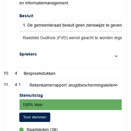
en informatiemanagement.
Besluit
1. De gemeenteraad besluit geen zienswijze te geven o
Raadslid Oudhuis (FVD) wenst geacht te worden tegen het
Sprekers
4
Bespreekstukken
4.1
Rekenkamerrapport Jeugdbeschermingsketen
Stemuitslag
100% Voor
Toon stemmen
Raadsleden (38)