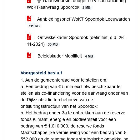
Raadsvoorstel budget t.b.v. cofinanciering
WoKT-aanvraag Spoordok
2 MB
Aanbiedingsbrief WoKT Spoordok Leeuwarden
111 KB
Ontwikkelkader Spoordok (definitief, d.d. 26-
11-2024)
30 MB
Beleidskader Mobiliteit
4 MB
Voorgesteld besluit
1. Aan de gemeenteraad voor te stellen om:
a. Een bedrag van € 5 mln excl btw beschikbaar te
stellen als co-financiering voor de aanvraag onder van
de Rijkssubsidie ten behoeve van de
ontsluitingsstructuur van het Spoordok;
b. Het bedrag onder 3a te onttrekken aan de reserve
fonds Klimaat, energie en biodiversiteit voor een
bedrag van € 1.610.000, de reserve fonds
Maatschappelijke vernieuwing voor een bedrag van €
552.000 en de reserve fonds strategische ontwikkeling