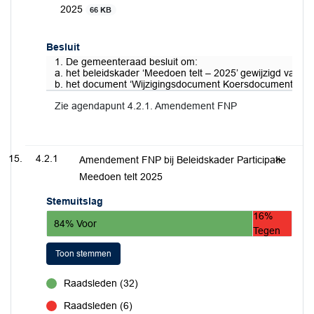
2025
66 KB
Besluit
1. De gemeenteraad besluit om:
a. het beleidskader ‘Meedoen telt – 2025’ gewijzigd vast te 
b. het document ‘Wijzigingsdocument Koersdocument 2018 – 
Zie agendapunt 4.2.1. Amendement FNP
4.2.1
Amendement FNP bij Beleidskader Participatie
Meedoen telt 2025
Stemuitslag
16%
84% Voor
Tegen
Toon stemmen
Raadsleden (32)
voor
Raadsleden (6)