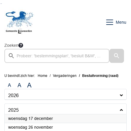
Ga naar de inhoud van deze pagina
Ga naar het zoeken
Ga naar het menu
Menu
Zoeken
U bevindt zich hier:
Home
Vergaderingen
Besluitvorming (raad)
A
A
A
2026
2025
2025
woensdag 17 december
2025
woensdag 26 november