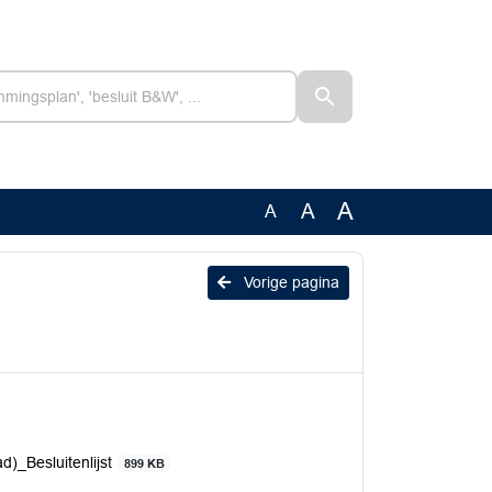
A
A
A
Vorige pagina
d)_Besluitenlijst
899 KB