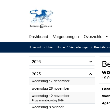
Ga naar de inhoud van deze pagina
Ga naar het zoeken
Ga naar het menu
Dashboard
Vergaderingen
Overzichten
U bevindt zich hier:
Home
Vergaderingen
Besluitvorm
2026
Be
wo
2025
19:0
2025
woensdag 17 december
2025
woensdag 26 november
Loca
2025
woensdag 12 november
Voorz
Programmabegroting 2026
Age
2025
woensdag 8 oktober