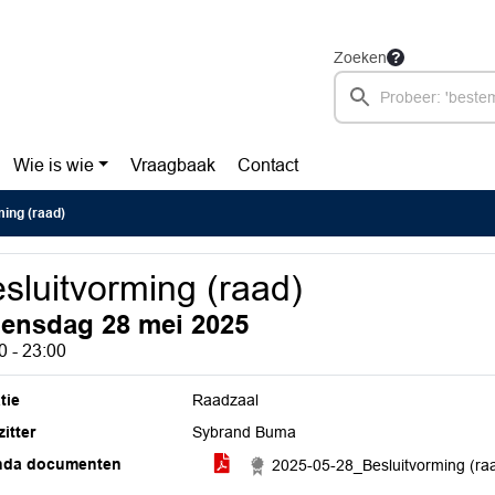
Zoeken
Wie is wie
Vraagbaak
Contact
ing (raad)
sluitvorming (raad)
ensdag 28 mei 2025
0 - 23:00
tie
Raadzaal
itter
Sybrand Buma
nda documenten
2025-05-28_Besluitvorming (raa