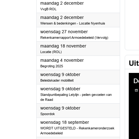
2024
maandag 2 december
VvgB ROL
2024
maandag 2 december
Wensen & bedenkingen - Locatie Nyenhuis
2024
woensdag 27 november
Rekenkamerrapport Armoedebeleid (Vervolg)
2024
maandag 18 november
Locatie (ROL)
2024
maandag 4 november
Ui
Begroting 2025
2024
woensdag 9 oktober
Beleidskader mobiliteit
2024
woensdag 9 oktober
Standpuntbepaling Lelylijn - peilen gevoelen van
de Raad
2024
woensdag 9 oktober
Spoordok
2024
woensdag 18 september
WORDT UITGESTELD - Rekenkameronderzoek
Armoedebeleid