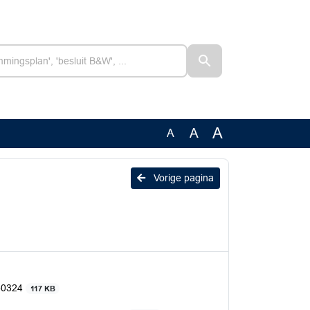
A
A
A
Vorige pagina
050324
117 KB