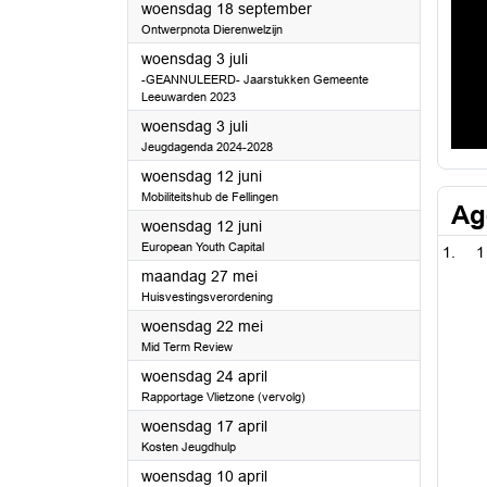
2024
woensdag 18 september
Ontwerpnota Dierenwelzijn
2024
woensdag 3 juli
-GEANNULEERD- Jaarstukken Gemeente
Leeuwarden 2023
2024
woensdag 3 juli
Jeugdagenda 2024-2028
2024
woensdag 12 juni
Mobiliteitshub de Fellingen
Ag
2024
woensdag 12 juni
European Youth Capital
1
2024
maandag 27 mei
Huisvestingsverordening
2024
woensdag 22 mei
Mid Term Review
2024
woensdag 24 april
Rapportage Vlietzone (vervolg)
2024
woensdag 17 april
Kosten Jeugdhulp
2024
woensdag 10 april