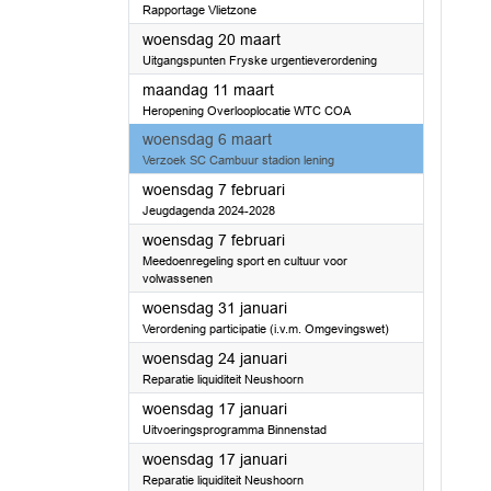
Rapportage Vlietzone
2024
woensdag 20 maart
Uitgangspunten Fryske urgentieverordening
2024
maandag 11 maart
Heropening Overlooplocatie WTC COA
2024
woensdag 6 maart
Verzoek SC Cambuur stadion lening
2024
woensdag 7 februari
Jeugdagenda 2024-2028
2024
woensdag 7 februari
Meedoenregeling sport en cultuur voor
volwassenen
2024
woensdag 31 januari
Verordening participatie (i.v.m. Omgevingswet)
2024
woensdag 24 januari
Reparatie liquiditeit Neushoorn
2024
woensdag 17 januari
Uitvoeringsprogramma Binnenstad
2024
woensdag 17 januari
Reparatie liquiditeit Neushoorn