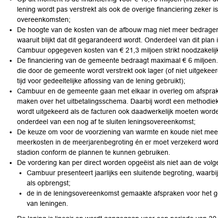
lening wordt pas verstrekt als ook de overige financiering zeker i
overeenkomsten;
De hoogte van de kosten van de afbouw mag niet meer bedragen
waaruit blijkt dat dit gegarandeerd wordt. Onderdeel van dit plan 
Cambuur opgegeven kosten van € 21,3 miljoen strikt noodzakelijk 
De financiering van de gemeente bedraagt maximaal € 6 miljoen. Al
die door de gemeente wordt verstrekt ook lager (of niet uitgeke
tijd voor gedeeltelijke aflossing van de lening gebruikt);
Cambuur en de gemeente gaan met elkaar in overleg om afsprake
maken over het uitbetalingsschema. Daarbij wordt een methodiek
wordt uitgekeerd als de facturen ook daadwerkelijk moeten word
onderdeel van een nog af te sluiten leningsovereenkomst;
De keuze om voor de voorziening van warmte en koude niet meer
meerkosten in de meerjarenbegroting én er moet verzekerd word
stadion conform de plannen te kunnen gebruiken.
De vordering kan per direct worden opgeëist als niet aan de volg
Cambuur presenteert jaarlijks een sluitende begroting, waa
als opbrengst;
de in de leningsovereenkomst gemaakte afspraken voor het ge
van leningen.