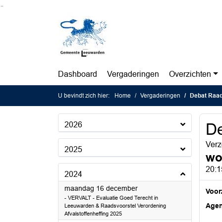
Ga naar de inhoud van deze pagina
Ga naar het zoeken
Ga naar het menu
Dashboard
Vergaderingen
Overzichten
U bevindt zich hier:
Home
Vergaderingen
Debat Raad
2026
De
Verz
2025
wo
20:1
2024
2024
maandag 16 december
Voorz
- VERVALT - Evaluatie Goed Terecht in
Age
Leeuwarden & Raadsvoorstel Verordening
Afvalstoffenheffing 2025