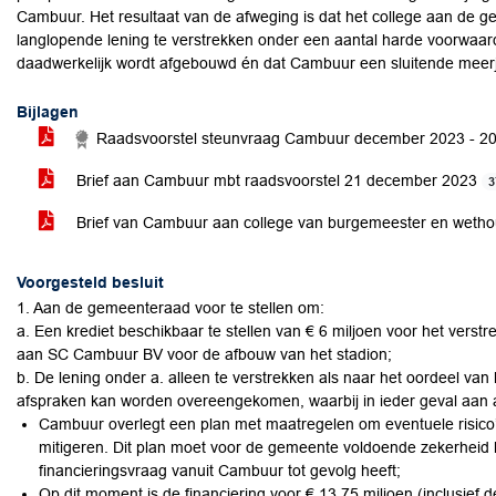
Cambuur. Het resultaat van de afweging is dat het college aan de 
langlopende lening te verstrekken onder een aantal harde voorwaard
daadwerkelijk wordt afgebouwd én dat Cambuur een sluitende meerj
Bijlagen
Raadsvoorstel steunvraag Cambuur december 2023 - 2
Brief aan Cambuur mbt raadsvoorstel 21 december 2023
3
Brief van Cambuur aan college van burgemeester en wetho
Voorgesteld besluit
1. Aan de gemeenteraad voor te stellen om:
a. Een krediet beschikbaar te stellen van € 6 miljoen voor het vers
aan SC Cambuur BV voor de afbouw van het stadion;
b. De lening onder a. alleen te verstrekken als naar het oordeel v
afspraken kan worden overeengekomen, waarbij in ieder geval aan 
Cambuur overlegt een plan met maatregelen om eventuele risico’s 
mitigeren. Dit plan moet voor de gemeente voldoende zekerheid b
financieringsvraag vanuit Cambuur tot gevolg heeft;
Op dit moment is de financiering voor € 13,75 miljoen (inclusief