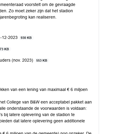
gemeenteraad voorstelt om de gevraagde
en. Zo moet zeker zijn dat het stadion
arenbegroting kan realiseren.
0-12-2023
930 KB
73 KB
uders (nov. 2023)
553 KB
trekken van een lening van maximaal € 6 miljoen
an het College van B&W een acceptabel pakket aan
alle onderstaande de voorwaarden is voldaan:
bij latere oplevering van de stadion te
ieden dat latere oplevering geen additionele
 de € 6 miljoen van de gemeente) nog onzeker. De