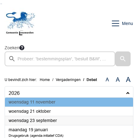
Ga naar de inhoud van deze pagina
Ga naar het zoeken
Ga naar het menu
Menu
Zoeken
A
A
A
U bevindt zich hier:
Home
Vergaderingen
Debat
2026
2026
woensdag 11 november
2026
woensdag 21 oktober
2026
woensdag 23 september
2026
maandag 19 januari
Drugsgebruik (agenda-initiatief CDA)