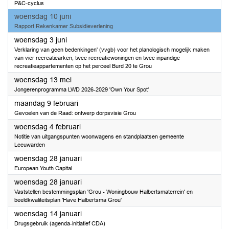
P&C-cyclus
2026
woensdag 10 juni
Rapport Rekenkamer Subsidieverlening
2026
woensdag 3 juni
Verklaring van geen bedenkingen' (vvgb) voor het planologisch mogelijk maken
van vier recreatiearken, twee recreatiewoningen en twee inpandige
recreatieappartementen op het perceel Burd 20 te Grou
2026
woensdag 13 mei
Jongerenprogramma LWD 2026-2029 'Own Your Spot'
2026
maandag 9 februari
Gevoelen van de Raad: ontwerp dorpsvisie Grou
2026
woensdag 4 februari
Notitie van uitgangspunten woonwagens en standplaatsen gemeente
Leeuwarden
2026
woensdag 28 januari
European Youth Capital
2026
woensdag 28 januari
Vaststellen bestemmingsplan 'Grou - Woningbouw Halbertsmaterrein' en
beeldkwaliteitsplan 'Have Halbertsma Grou'
2026
woensdag 14 januari
Drugsgebruik (agenda-initiatief CDA)