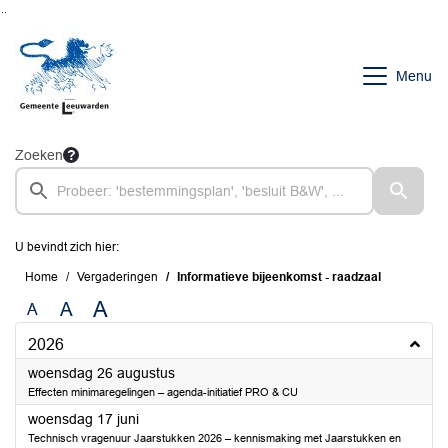
Ga naar de inhoud van deze pagina
Ga naar het zoeken
Ga naar het menu
Menu
Zoeken
U bevindt zich hier:
Home
Vergaderingen
Informatieve bijeenkomst - raadzaal
A
A
A
2026
2026
woensdag 26 augustus
Effecten minimaregelingen – agenda-initiatief PRO & CU
2026
woensdag 17 juni
Technisch vragenuur Jaarstukken 2026 – kennismaking met Jaarstukken en