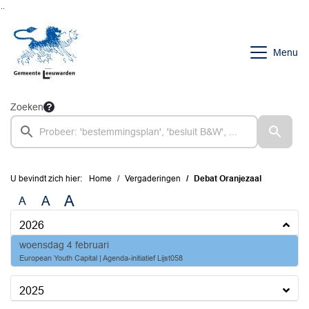
Ga naar de inhoud van deze pagina
Ga naar het zoeken
Ga naar het menu
Menu
Zoeken
U bevindt zich hier:
Home
Vergaderingen
Debat Oranjezaal
A
A
A
2026
2026
woensdag 4 februari
European Youth Capital | Agenda-initiatief Lijst058
2025