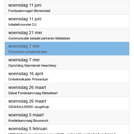
2025
woensdag 11 juni
Fondsaanvragen Binnenstad
2025
woensdag 11 juni
Initiatiefvoorstel CU
2025
woensdag 21 mei
Communicatie betaald parkeren Middelsee
2025
woensdag 7 mei
Prinsentuin ontwikkelkader
2025
woensdag 7 mei
Oprichting Warmtenet Heechterp
2025
woensdag 16 april
Ontwikkelkader Prinsentuin
2025
woensdag 26 maart
Debat Fondsaanvraag Kletsefeart
2025
woensdag 26 maart
GEANNULEERD Jeugdhulp
2025
woensdag 5 maart
Kredietaanvraag Bouwwurk
2025
woensdag 5 februari