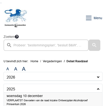
Ga naar de inhoud van deze pagina
Ga naar het zoeken
Ga naar het menu
Menu
Zoeken
U bevindt zich hier:
Home
Vergaderingen
Debat Raadzaal
A
A
A
2026
2025
2025
woensdag 10 december
VERPLAATST Gevoelen van de raad inzake Ontwerpplan Alcoholproef
Prinsentuin 2026