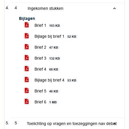
4
Ingekomen stukken
Bijlagen
Brief 1
103 KB
Bijlage bij brief 1
52 KB
Brief 2
47 KB
Brief 3
132 KB
Brief 4
68 KB
Bijlage bij brief 4
53 KB
Brief 5
46 KB
Brief 6
1 MB
5
Toelichting op vragen en toezeggingen nav debat