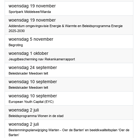
2025
woensdag 19 november
Sportpark Middelsee/Wiarda
2025
woensdag 19 november
Addendum omgevingsvisie Energie & Warmte en Beleidsprogramma Energie
2025-2030
2025
woensdag 5 november
Begroting
2025
woensdag 1 oktober
Jeugdbescherming nav Rekenkamerrapport
2025
woensdag 24 september
Beleidskader Meedoen telt
2025
woensdag 10 september
Beleidskader Meedoen telt
2025
woensdag 10 september
European Youth Capital (EYC)
2025
woensdag 2 juli
Beleidsprogramma Wonen in de stad
2025
woensdag 2 juli
Bestemmingsplanwijziging Warten - Oer de Barten' en beeldkwaliteitsplan ‘Oer de
Barten’