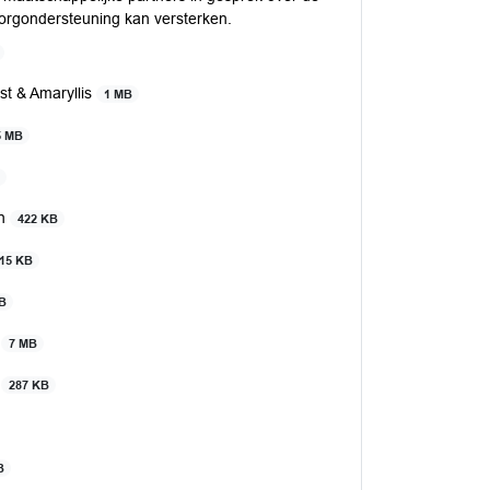
orgondersteuning kan versterken.
st & Amaryllis
1 MB
5 MB
en
422 KB
15 KB
B
e
7 MB
e
287 KB
B