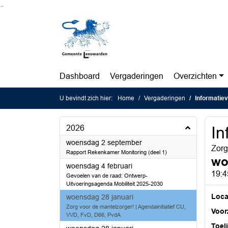
Ga naar de inhoud van deze pagina
Ga naar het zoeken
Ga naar het menu
Dashboard
Vergaderingen
Overzichten
U bevindt zich hier:
Home
Vergaderingen
Informatiev
2026
In
2026
woensdag 2 september
Zorg
Rapport Rekenkamer Monitoring (deel 1)
wo
2026
woensdag 4 februari
19:4
Gevoelen van de raad: Ontwerp-
Uitvoeringsagenda Mobiliteit 2025-2030
2026
Loca
woensdag 28 januari
Zorg voor de mantelzorger! | Agendainitiatief CU,
Voorz
VVD, FvD, D66, PvdA
Toel