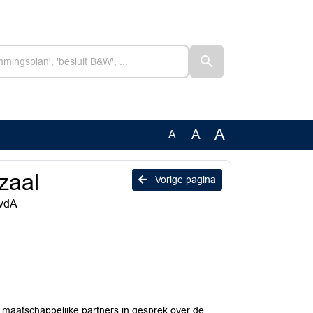
A
A
A
zaal
Vorige pagina
PvdA
 maatschappelijke partners in gesprek over de