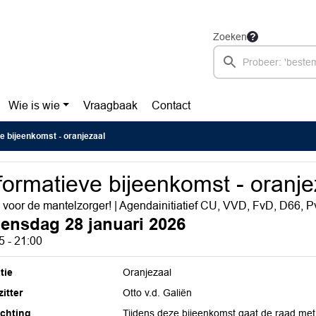
Zoeken
Wie is wie
Vraagbaak
Contact
e bijeenkomst - oranjezaal
formatieve bijeenkomst - oranje
 voor de mantelzorger! | Agendainitiatief CU, VVD, FvD, D66, 
ensdag 28 januari 2026
5 - 21:00
tie
Oranjezaal
itter
Otto v.d. Galiën
ichting
Tijdens deze bijeenkomst gaat de raad met