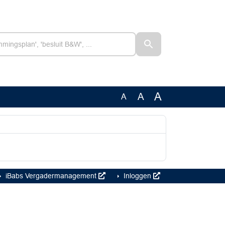
A
A
A
iBabs Vergadermanagement
Inloggen