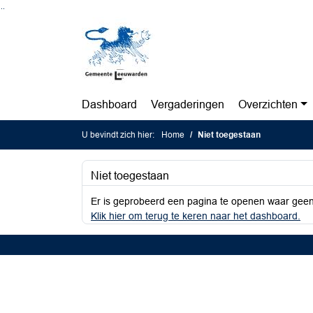
Ga naar de inhoud van deze pagina
Ga naar het zoeken
Ga naar het menu
Dashboard
Vergaderingen
Overzichten
U bevindt zich hier:
Home
Niet toegestaan
Niet toegestaan
Er is geprobeerd een pagina te openen waar geen
Klik hier om terug te keren naar het dashboard.