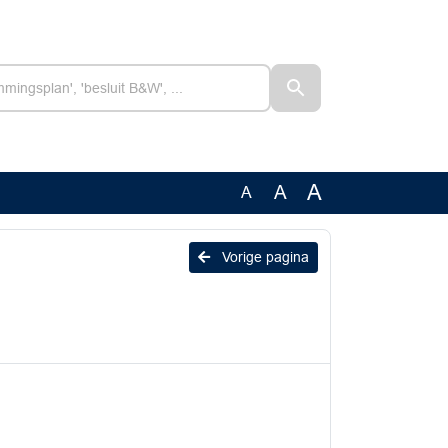
A
A
A
Vorige pagina