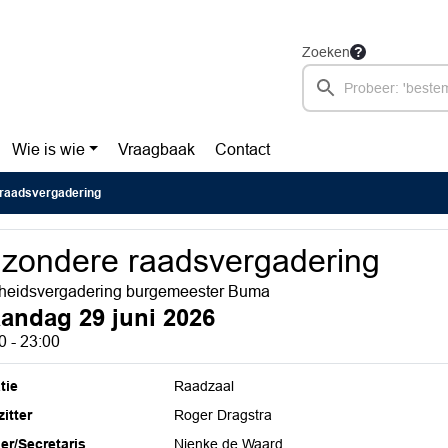
Zoeken
Wie is wie
Vraagbaak
Contact
 raadsvergadering
jzondere raadsvergadering
heidsvergadering burgemeester Buma
andag 29 juni 2026
0 - 23:00
tie
Raadzaal
itter
Roger Dragstra
ier/Secretaris
Nienke de Waard