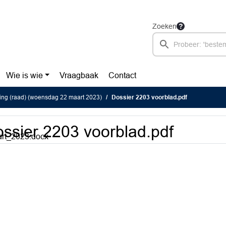
Zoeken
Wie is wie
Vraagbaak
Contact
ing (raad) (woensdag 22 maart 2023)
Dossier 2203 voorblad.pdf
ssier 2203 voorblad.pdf
art_2023.docx