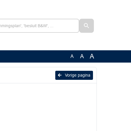
A
A
A
Vorige pagina