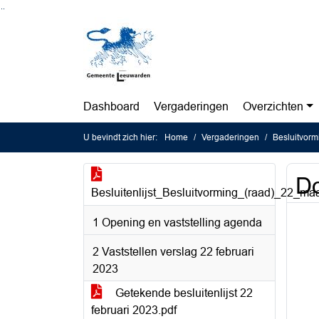
Ga naar de inhoud van deze pagina
Ga naar het zoeken
Ga naar het menu
Dashboard
Vergaderingen
Overzichten
U bevindt zich hier:
Home
Vergaderingen
Besluitvorm
Do
Besluitenlijst_Besluitvorming_(raad)_22_ma
1 Opening en vaststelling agenda
2 Vaststellen verslag 22 februari
2023
Getekende besluitenlijst 22
februari 2023.pdf