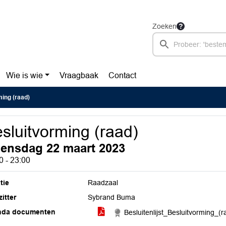
Zoeken
Wie is wie
Vraagbaak
Contact
ing (raad)
sluitvorming (raad)
ensdag 22 maart 2023
0 - 23:00
tie
Raadzaal
itter
Sybrand Buma
nda documenten
Besluitenlijst_Besluitvorming_