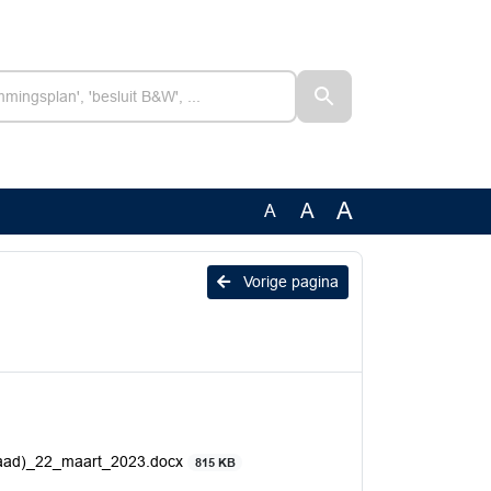
A
A
A
Vorige pagina
(raad)_22_maart_2023.docx
815 KB