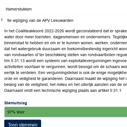
Hamerstukken
.1
9e wijziging van de APV Leeuwarden
In het Coalitieakkoord 2022-2026 wordt geconstateerd dat er sprake 
water door meer toeristen, dagjesmensen en ondernemers. Tegelijkert
binnenstad te hebben en om er te kunnen wonen, werken, ondernem
dat het watergebruik duurzaam en toekomstbestendig ingericht word
van rondvaarten of ter beschikking stellen van rondvaartboten regul
t/m 5.31.13 wordt een systeem van exploitatievergunningen ingevoe
activiteiten voortaan te vergunnen, wordt beoogd om de schaars wo
eerlijk te verdelen. Een vergunningstelsel is ook de enige mogelijkh
orde en veiligheid te garanderen. Daarnaast maakt de wijziging het mo
belang van de veiligheid, het milieu en het uiterlijk aanzien van de 
Daarnaast vindt een technische wijziging plaats aan artikel 5:31.1
Stemuitslag
97% Voor
Toon stemmen