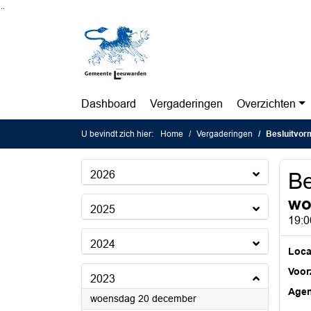
Ga naar de inhoud van deze pagina
Ga naar het zoeken
Ga naar het menu
Dashboard
Vergaderingen
Overzichten
U bevindt zich hier:
Home
Vergaderingen
Besluitvorm
2026
Be
wo
2025
19:0
2024
Loca
Voorz
2023
Age
2023
woensdag 20 december