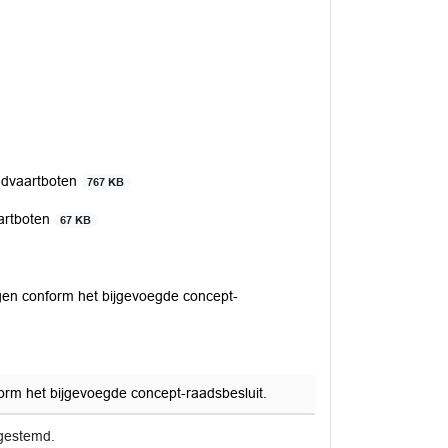
ndvaartboten
767 KB
artboten
67 KB
gen conform het bijgevoegde concept-
rm het bijgevoegde concept-raadsbesluit.
gestemd.