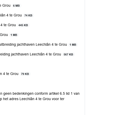
te Grou
6 MB
hlân 4 te Grou
74 KB
 4 te Grou
445 KB
e Grou
1 MB
 uitbreiding jachthaven Leechlân 4 te Grou
1 MB
itbreiding jachthaven Leechlân 4 te Grou
567 KB
ân 4 te Grou
79 KB
n geen bedenkingen conform artikel 6.5 lid 1 van
p het adres Leechlân 4 te Grou voor ter