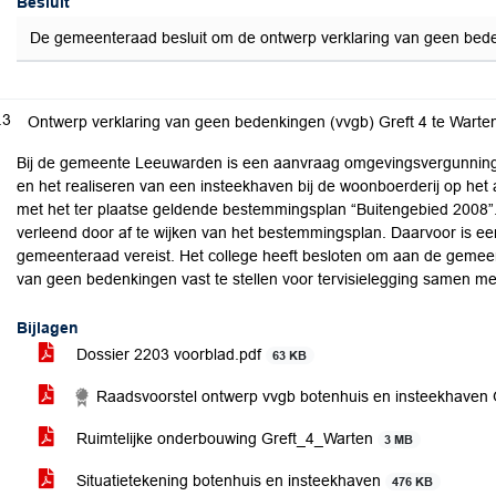
Besluit
De gemeenteraad besluit om de ontwerp verklaring van geen bedenki
.3
Ontwerp verklaring van geen bedenkingen (vvgb) Greft 4 te Warte
Bij de gemeente Leeuwarden is een aanvraag omgevingsvergunning
en het realiseren van een insteekhaven bij de woonboerderij op het ad
met het ter plaatse geldende bestemmingsplan “Buitengebied 2008”
verleend door af te wijken van het bestemmingsplan. Daarvoor is e
gemeenteraad vereist. Het college heeft besloten om aan de gemeen
van geen bedenkingen vast te stellen voor tervisielegging samen m
Bijlagen
Dossier 2203 voorblad.pdf
63 KB
Raadsvoorstel ontwerp vvgb botenhuis en insteekhaven 
Ruimtelijke onderbouwing Greft_4_Warten
3 MB
Situatietekening botenhuis en insteekhaven
476 KB