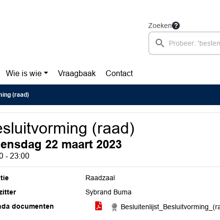
Zoeken
Wie is wie
Vraagbaak
Contact
ing (raad)
sluitvorming (raad)
ensdag 22 maart 2023
0 - 23:00
tie
Raadzaal
itter
Sybrand Buma
nda documenten
Besluitenlijst_Besluitvorming_