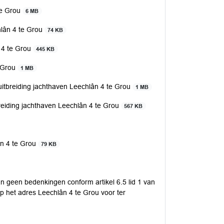
te Grou
6 MB
hlân 4 te Grou
74 KB
 4 te Grou
445 KB
e Grou
1 MB
 uitbreiding jachthaven Leechlân 4 te Grou
1 MB
itbreiding jachthaven Leechlân 4 te Grou
567 KB
ân 4 te Grou
79 KB
n geen bedenkingen conform artikel 6.5 lid 1 van
p het adres Leechlân 4 te Grou voor ter