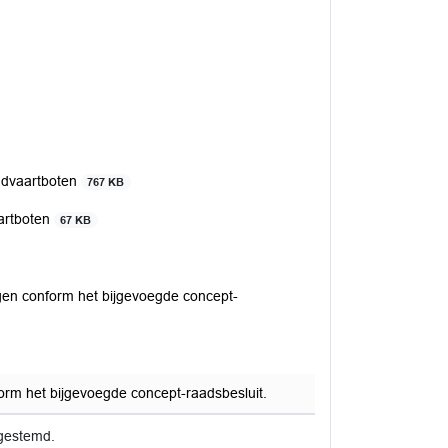
ndvaartboten
767 KB
artboten
67 KB
gen conform het bijgevoegde concept-
rm het bijgevoegde concept-raadsbesluit.
gestemd.