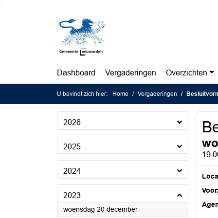
Ga naar de inhoud van deze pagina
Ga naar het zoeken
Ga naar het menu
Dashboard
Vergaderingen
Overzichten
U bevindt zich hier:
Home
Vergaderingen
Besluitvorm
2026
Be
wo
2025
19:0
2024
Loca
Voorz
2023
Age
2023
woensdag 20 december