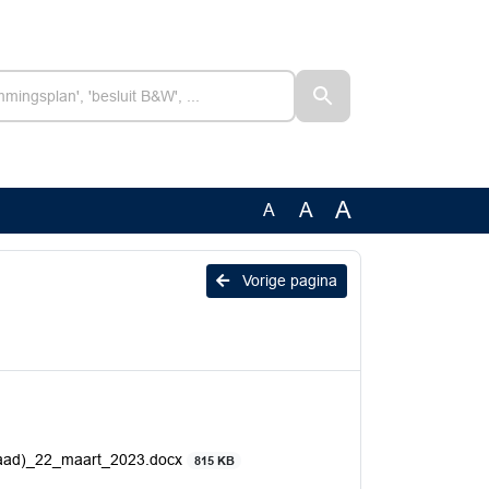
A
A
A
Vorige pagina
(raad)_22_maart_2023.docx
815 KB