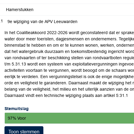
Hamerstukken
.1
9e wijziging van de APV Leeuwarden
In het Coalitieakkoord 2022-2026 wordt geconstateerd dat er sprake 
water door meer toeristen, dagjesmensen en ondernemers. Tegelijkert
binnenstad te hebben en om er te kunnen wonen, werken, ondernem
dat het watergebruik duurzaam en toekomstbestendig ingericht word
van rondvaarten of ter beschikking stellen van rondvaartboten regul
t/m 5.31.13 wordt een systeem van exploitatievergunningen ingevoe
activiteiten voortaan te vergunnen, wordt beoogd om de schaars wo
eerlijk te verdelen. Een vergunningstelsel is ook de enige mogelijkh
orde en veiligheid te garanderen. Daarnaast maakt de wijziging het mo
belang van de veiligheid, het milieu en het uiterlijk aanzien van de 
Daarnaast vindt een technische wijziging plaats aan artikel 5:31.1
Stemuitslag
97% Voor
Toon stemmen