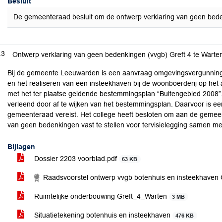
Besluit
De gemeenteraad besluit om de ontwerp verklaring van geen bedenki
.3
Ontwerp verklaring van geen bedenkingen (vvgb) Greft 4 te Warte
Bij de gemeente Leeuwarden is een aanvraag omgevingsvergunning
en het realiseren van een insteekhaven bij de woonboerderij op het ad
met het ter plaatse geldende bestemmingsplan “Buitengebied 2008”
verleend door af te wijken van het bestemmingsplan. Daarvoor is e
gemeenteraad vereist. Het college heeft besloten om aan de gemeen
van geen bedenkingen vast te stellen voor tervisielegging samen m
Bijlagen
Dossier 2203 voorblad.pdf
63 KB
Raadsvoorstel ontwerp vvgb botenhuis en insteekhaven 
Ruimtelijke onderbouwing Greft_4_Warten
3 MB
Situatietekening botenhuis en insteekhaven
476 KB