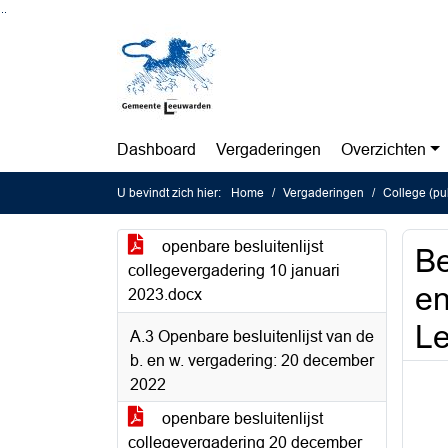
Ga naar de inhoud van deze pagina
Ga naar het zoeken
Ga naar het menu
Dashboard
Vergaderingen
Overzichten
U bevindt zich hier:
Home
Vergaderingen
College (pu
openbare besluitenlijst
Be
collegevergadering 10 januari
en
2023.docx
L
A.3 Openbare besluitenlijst van de
b. en w. vergadering: 20 december
2022
openbare besluitenlijst
collegevergadering 20 december