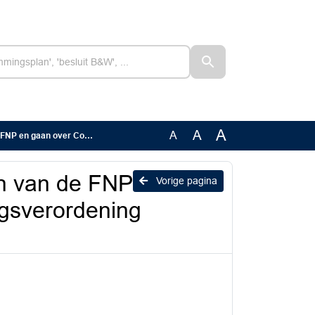
A
A
A
Huisvestingsverordening Leeuwarden
en van de FNP
Vorige pagina
gsverordening