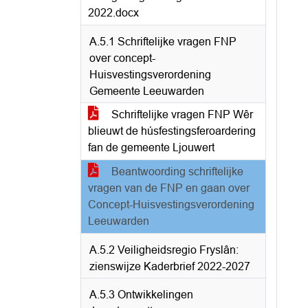
2022.docx
A.5.1 Schriftelijke vragen FNP
over concept-
Huisvestingsverordening
Gemeente Leeuwarden
Schriftelijke vragen FNP Wêr
blieuwt de húsfestingsferoardering
fan de gemeente Ljouwert
Beantwoording schriftelijke
vragen van de FNP en gaan over
Concept-Huisvestingsverordening
Leeuwarden
A.5.2 Veiligheidsregio Fryslân:
zienswijze Kaderbrief 2022-2027
A.5.3 Ontwikkelingen