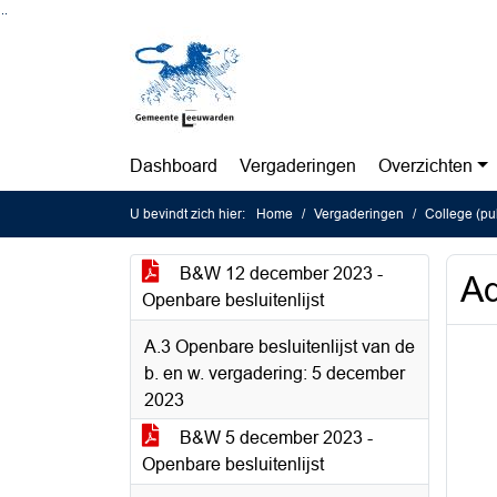
Ga naar de inhoud van deze pagina
Ga naar het zoeken
Ga naar het menu
Dashboard
Vergaderingen
Overzichten
U bevindt zich hier:
Home
Vergaderingen
College (pu
B&W 12 december 2023 -
Ad
Openbare besluitenlijst
A.3 Openbare besluitenlijst van de
b. en w. vergadering: 5 december
2023
B&W 5 december 2023 -
Openbare besluitenlijst