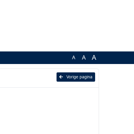
A
A
A
Vorige pagina