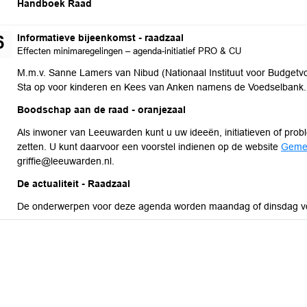
maandag 17 augustus 2026
Handboek Raad
woensdag 26 augustus 2026
Informatieve bijeenkomst - raadzaal
6
Effecten minimaregelingen – agenda-initiatief PRO & CU
M.m.v. Sanne Lamers van Nibud (Nationaal Instituut voor Budgetvo
Sta op voor kinderen en Kees van Anken namens de Voedselbank.
woensdag 26 augustus 2026
Boodschap aan de raad - oranjezaal
Als inwoner van Leeuwarden kunt u uw ideeën, initiatieven of p
zetten. U kunt daarvoor een voorstel indienen op de website
Geme
griffie@leeuwarden.nl.
woensdag 26 augustus 2026
De actualiteit - Raadzaal
De onderwerpen voor deze agenda worden maandag of dinsdag vo