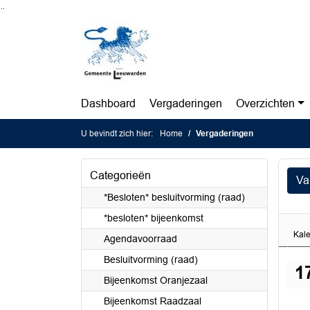
Ga naar de inhoud van deze pagina
Ga naar het zoeken
Ga naar het menu
Dashboard
Vergaderingen
Overzichten
U bevindt zich hier:
Home
Vergaderingen
Categorieën
Va
*Besloten* besluitvorming (raad)
*besloten* bijeenkomst
Kal
Agendavoorraad
Besluitvorming (raad)
1
Bijeenkomst Oranjezaal
Bijeenkomst Raadzaal