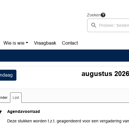
Zoeken
Wie is wie
Vraagbaak
Contact
augustus 202
ndaag
ender
Lijst
maandag 17 augustus 2026
Agendavoorraad
7
Deze stukken worden t.z.t. geagendeerd voor een vergadering va