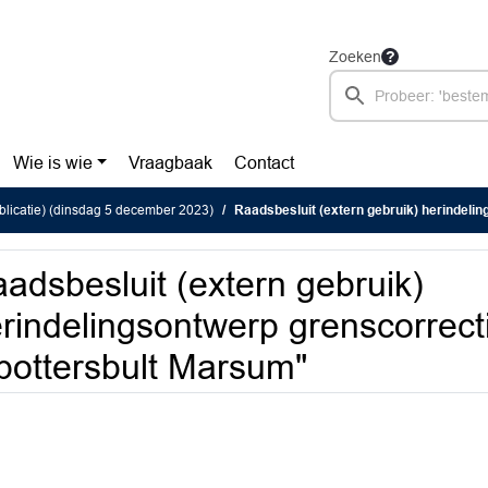
Zoeken
Wie is wie
Vraagbaak
Contact
blicatie) (dinsdag 5 december 2023)
Raadsbesluit (extern gebruik) herindelingsontwerp grenscorrec
adsbesluit (extern gebruik)
rindelingsontwerp grenscorrec
pottersbult Marsum"