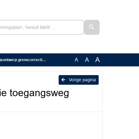
A
A
A
tie toegangsweg "spottersbult Marsum"
Vorige pagina
tie toegangsweg