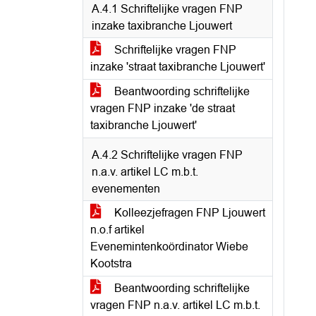
A.4.1 Schriftelijke vragen FNP
inzake taxibranche Ljouwert
Schriftelijke vragen FNP
inzake 'straat taxibranche Ljouwert'
Beantwoording schriftelijke
vragen FNP inzake 'de straat
taxibranche Ljouwert'
A.4.2 Schriftelijke vragen FNP
n.a.v. artikel LC m.b.t.
evenementen
Kolleezjefragen FNP Ljouwert
n.o.f artikel
Evenemintenkoördinator Wiebe
Kootstra
Beantwoording schriftelijke
vragen FNP n.a.v. artikel LC m.b.t.