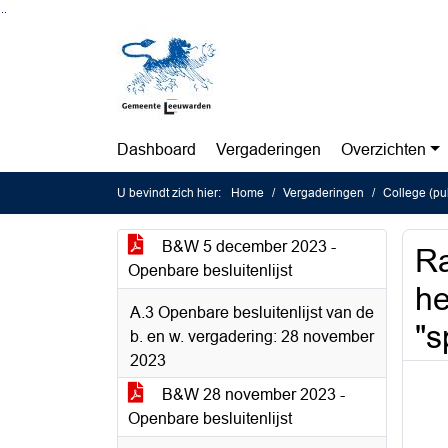
Ga naar de inhoud van deze pagina
Ga naar het zoeken
Ga naar het menu
Dashboard
Vergaderingen
Overzichten
U bevindt zich hier:
Home
Vergaderingen
College (pu
B&W 5 december 2023 -
Ra
Openbare besluitenlijst
he
A.3 Openbare besluitenlijst van de
"s
b. en w. vergadering: 28 november
2023
B&W 28 november 2023 -
Openbare besluitenlijst